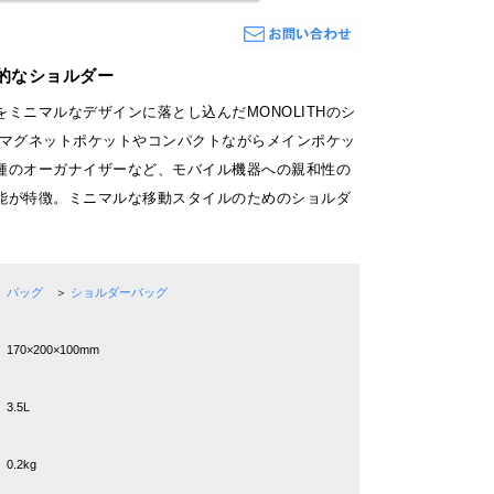
的なショルダー
ミニマルなデザインに落とし込んだMONOLITHのシ
のマグネットポケットやコンパクトながらメインポケッ
種のオーガナイザーなど、モバイル機器への親和性の
能が特徴。ミニマルな移動スタイルのためのショルダ
バッグ
＞
ショルダーバッグ
170×200×100mm
3.5L
0.2kg