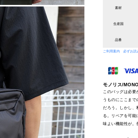
素材
生産国
品番
ご利用案内 必ずお読
モノリス/MONO
このバッグは必要
うものにここまで
だろう。しかし、
る。リペアを可能
味よい機能性が。