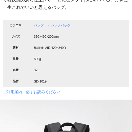
一生これでいいと思えるバッグ。
カテゴリ
バッグ
＞
バックパック
サイズ
360×490×200mm
素材
Ballistic AIR 420×840D
重量
800g
容量
32L
品番
SD-1019
ご利用案内 必ずお読みください