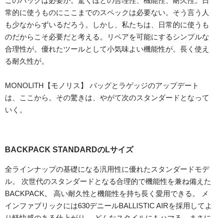
このバッグは必要か。驚くほどの合理性、機能性、耐久性。日
常的に使うものにここまでのスペックは必要ない。そう言う人
も少なからずいるだろう。しかし、私たちは、日常的に使うも
のだからこそ必要だと考える。リペアを可能にするシンプルな
合理性が。優れたツールとして小気味よい機能性が。長く使え
る耐久性が。
MONOLITH【モノリス】 バッグとラゲッジのアップデート
は、ここから。その驚きは、やがて次のスタンダードとなって
いく。
BACKPACK STANDARDのLサイズ
全ラインナップの基礎になる汎用性に優れたスタンダードモデ
ル。 次世代のスタンダードとなる合理的で機能性を兼ね備えた
BACKPACK。 高い耐久性と機能性を持ち長く愛用できる。 メ
インファブリックには630デニールBALLISTIC AIRを採用してよ
り軽快感のある仕上がり。 どんなスタイルにもハマる、まさに