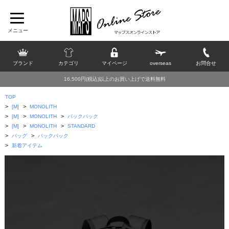
ブランド
カテゴリ
マイページ
overseas
お問合せ
16,500円(税込)以上のお買い上げで送料無料
TOP
>
>
[M]
MONOLITH
>
>
>
[M]
MONOLITH
バックパック
>
>
>
[M]
MONOLITH
STANDARD
>
>
バッグ
バックパック
>
新着アイテム