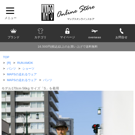
ブランド
カテゴリ
マイページ
overseas
お問合せ
16,500円(税込)以上のお買い上げで送料無料
TOP
>
>
[R]
RUN AMOK
>
>
パンツ
ショーツ
>
MAPSの走れるウェア
>
>
MAPSの走れるウェア
パンツ
モデル170cm 56kg サイズ「S」を着用