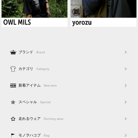
ブランド
Brand
カテゴリ
Category
新着アイテム
New item
スペシャル
Special
走れるウェア
Running wear
モノヲハコブ
Bag