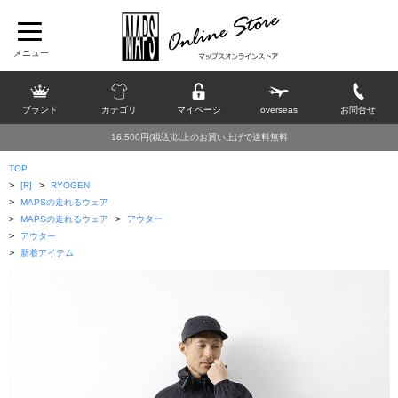
ブランド
カテゴリ
マイページ
overseas
お問合せ
16,500円(税込)以上のお買い上げで送料無料
TOP
>
>
[R]
RYOGEN
>
MAPSの走れるウェア
>
>
MAPSの走れるウェア
アウター
>
アウター
>
新着アイテム