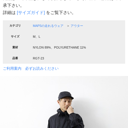
承下さい。
詳細は
[サイズガイド]
をご覧下さい。
カテゴリ
MAPSの走れるウェア
＞
アウター
サイズ
M、L
素材
NYLON 89%、POLYURETHANE 11%
品番
RGT-23
ご利用案内 必ずお読みください