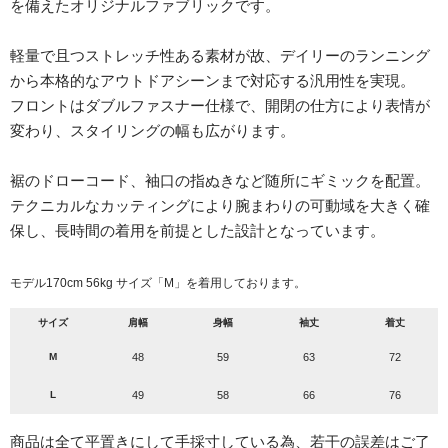
を備えたオリジナルファブリックです。
軽量で且つストレッチ性ある素材が故、デイリーのランニング
から本格的なアウトドアシーンまで対応する汎用性を実現。
フロントはダブルファスナー仕様で、開閉の仕方により表情が
変わり、スタイリングの幅も広がります。
裾のドローコード、袖口の指ぬきなど随所にギミックを配置。
テクニカルなカッティングにより腕まわりの可動域を大きく確
保し、長時間の着用を前提とした設計となっています。
モデル170cm 56kg サイズ「M」を着用しております。
サイズ
肩幅
身幅
袖丈
着丈
M
48
59
63
72
L
49
58
66
76
商品は全て平置きにして手採寸している為、若干の誤差はご了