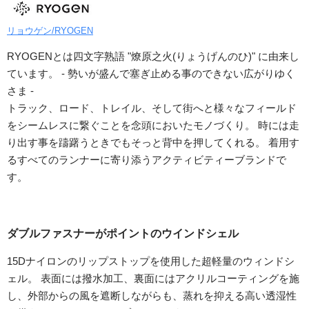
リョウゲン/RYOGEN
RYOGENとは四文字熟語 "燎原之火(りょうげんのひ)" に由来し
ています。 - 勢いが盛んで塞ぎ止める事のできない広がりゆく
さま -
トラック、ロード、トレイル、そして街へと様々なフィールド
をシームレスに繋ぐことを念頭においたモノづくり。 時には走
り出す事を躊躇うときでもそっと背中を押してくれる。 着用す
るすべてのランナーに寄り添うアクティビティーブランドで
す。
ダブルファスナーがポイントのウインドシェル
15Dナイロンのリップストップを使用した超軽量のウィンドシ
ェル。 表面には撥水加工、裏面にはアクリルコーティングを施
し、外部からの風を遮断しながらも、蒸れを抑える高い透湿性