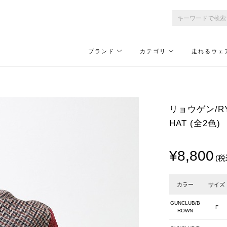
ブランド
カテゴリ
走れるウェ
リョウゲン/RYO
HAT (全2色)
¥8,800
(税
カラー
サイズ
GUNCLUB/B
F
ROWN