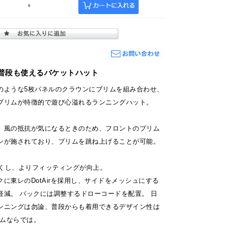
○
普段も使えるバケットハット
のような5枚パネルのクラウンにブリムを組み合わせ、
ブリムが特徴的で遊び心溢れるランニングハット。
、風の抵抗が気になるときのため、フロントのブリム
ンが施されており、ブリムを跳ね上げることが可能。
深くし、よりフィッティングが向上。
に東レのDotAirを採用し、サイドをメッシュにする
軽減。 バックには調整するドローコードを配置。 日
ンニングは勿論、普段からも着用できるデザイン性は
テムならでは。