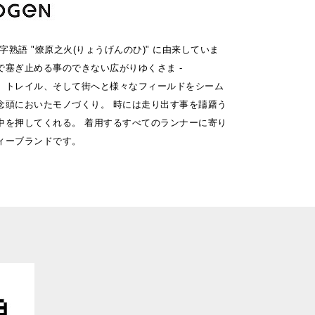
文字熟語 "燎原之火(りょうげんのひ)" に由来していま
んで塞ぎ止める事のできない広がりゆくさま -
、トレイル、そして街へと様々なフィールドをシーム
念頭においたモノづくり。 時には走り出す事を躊躇う
中を押してくれる。 着用するすべてのランナーに寄り
ィーブランドです。