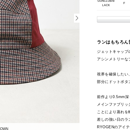
GUNCLUB/B
F
LACK
ランはもちろん
ジェットキャップ
アシンメトリーな
視界を確保したい
部分にドットボタ
前作より0.5mm
メインファブリック
ことにより蒸れを
差しの強い日のラ
RYOGENのアイ
ROWN