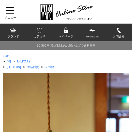
ブランド
カテゴリ
マイページ
overseas
お問合せ
16,500円(税込)以上のお買い上げで送料無料
TOP
>
>
[M]
MILITARY
>
>
>
[OTHERS]
生活雑貨
その他