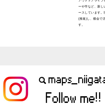
アウトドアライフ
ーや竿など、新し
ースしています。現在
(推進)し、都会
す。