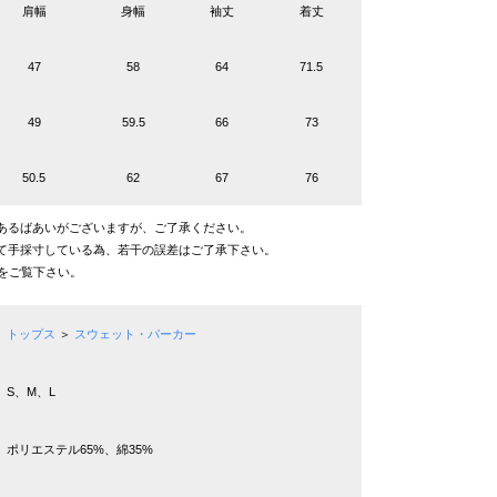
肩幅
身幅
袖丈
着丈
47
58
64
71.5
49
59.5
66
73
50.5
62
67
76
あるばあいがございますが、ご了承ください。
て手採寸している為、若干の誤差はご了承下さい。
をご覧下さい。
トップス
＞
スウェット・パーカー
S、M、L
ポリエステル65%、綿35%