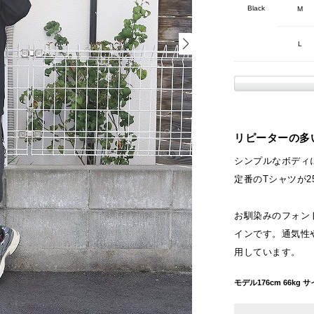
Black
M
L
リピーターの多
シンプルなボディに
定番のTシャツが2
お馴染みのフォン
インです。通気性
用しています。
モデル176cm 66k