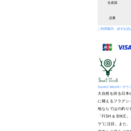
生産国
品番
ご利用案内 必ずお読
South2 West8 /
大自然を誇る日本
に構えるフラグシ
地ならではの釣り
「FISH & B
ラ”に注目。また