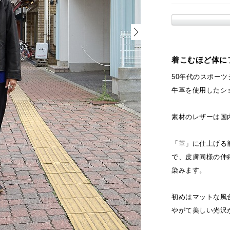
着こむほど体に
50年代のスポー
牛革を使用したシ
素材のレザーは国
「革」に仕上げる
で、皮膚同様の伸
染みます。
初めはマットな風
やがて美しい光沢