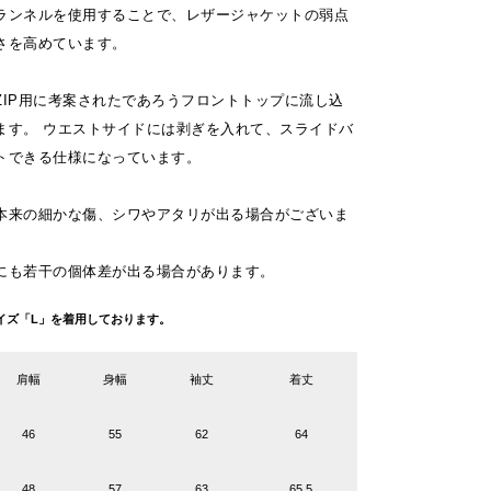
ランネルを使用することで、レザージャケットの弱点
さを高めています。
ZIP用に考案されたであろうフロントトップに流し込
ます。 ウエストサイドには剥ぎを入れて、スライドバ
トできる仕様になっています。
本来の細かな傷、シワやアタリが出る場合がございま
にも若干の個体差が出る場合があります。
g サイズ「L」を着用しております。
肩幅
身幅
袖丈
着丈
46
55
62
64
48
57
63
65.5