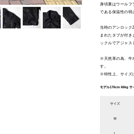
身頃裏はウールフ
である保温性の弱
当時のアンロック
まれたタブが付き
ックルでアジャス
※天然革の為、牛
す。
※特性上、サイズ
モデル176cm 66k
サイズ
M
L