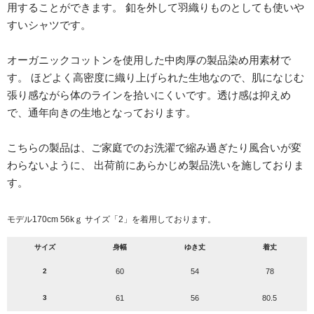
用することができます。 釦を外して羽織りものとしても使いや
すいシャツです。
オーガニックコットンを使用した中肉厚の製品染め用素材で
す。 ほどよく高密度に織り上げられた生地なので、肌になじむ
張り感ながら体のラインを拾いにくいです。透け感は抑えめ
で、通年向きの生地となっております。
こちらの製品は、ご家庭でのお洗濯で縮み過ぎたり風合いが変
わらないように、 出荷前にあらかじめ製品洗いを施しておりま
す。
モデル170cm 56kｇ サイズ「2」を着用しております。
サイズ
身幅
ゆき丈
着丈
2
60
54
78
3
61
56
80.5