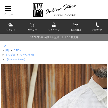
ブランド
カテゴリ
マイページ
overseas
お問合せ
16,500円(税込)以上のお買い上げで送料無料
TOP
>
>
[R]
RINEN
>
>
トップス
シャツ(半袖)
>
【Summer Shirts】