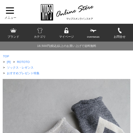
ブランド
カテゴリ
マイページ
overseas
お問合せ
16,500円(税込)以上のお買い上げで送料無料
TOP
>
>
[R]
ROTOTO
>
ソックス・レギンス
>
おすすめプレゼント特集