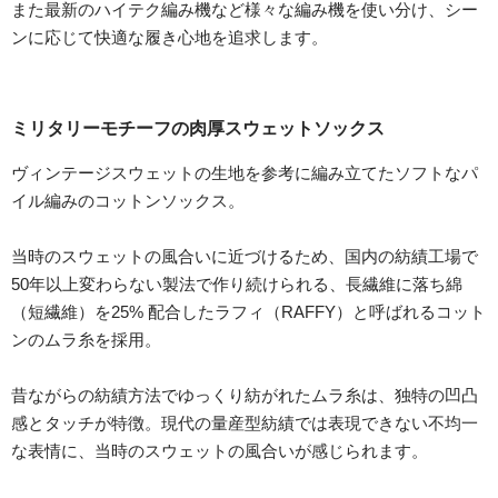
また最新のハイテク編み機など様々な編み機を使い分け、シー
ンに応じて快適な履き心地を追求します。
ミリタリーモチーフの肉厚スウェットソックス
ヴィンテージスウェットの生地を参考に編み立てたソフトなパ
イル編みのコットンソックス。
当時のスウェットの風合いに近づけるため、国内の紡績工場で
50年以上変わらない製法で作り続けられる、長繊維に落ち綿
（短繊維）を25% 配合したラフィ（RAFFY）と呼ばれるコット
ンのムラ糸を採用。
昔ながらの紡績方法でゆっくり紡がれたムラ糸は、独特の凹凸
感とタッチが特徴。現代の量産型紡績では表現できない不均一
な表情に、当時のスウェットの風合いが感じられます。