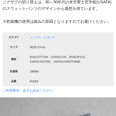
ジグザグの切り替えは、80～90年代の米空軍士官学校(USAFA)
のスウェットパンツのデザインから着想を得ています。
※乾燥機の使用は縮みの原因となりますのでお避けください。
カテゴリ
ソックス・レギンス
サイズ
M(25-27cm)
81%COTTON，12%NYLON，5%ACRYLIC、
素材
1%POLYESTER、1%POLYURETHANE
生産国
JAPAN
品番
R1554
ご利用案内 必ずお読みください