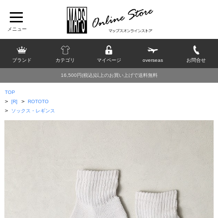
ブランド
カテゴリ
マイページ
overseas
お問合せ
16,500円(税込)以上のお買い上げで送料無料
TOP
>
>
[R]
ROTOTO
>
ソックス・レギンス