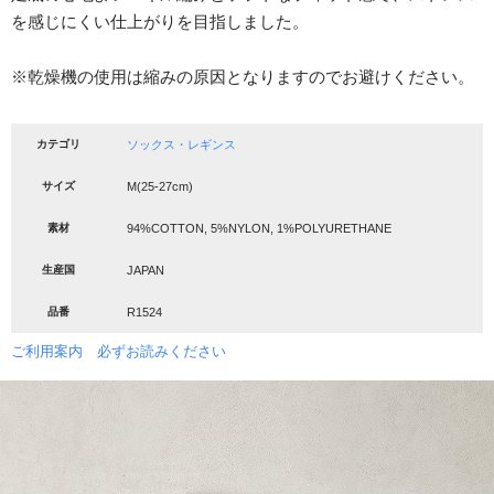
を感じにくい仕上がりを目指しました。
※乾燥機の使用は縮みの原因となりますのでお避けください。
カテゴリ
ソックス・レギンス
サイズ
M(25-27cm)
素材
94%COTTON, 5%NYLON, 1%POLYURETHANE
生産国
JAPAN
品番
R1524
ご利用案内 必ずお読みください