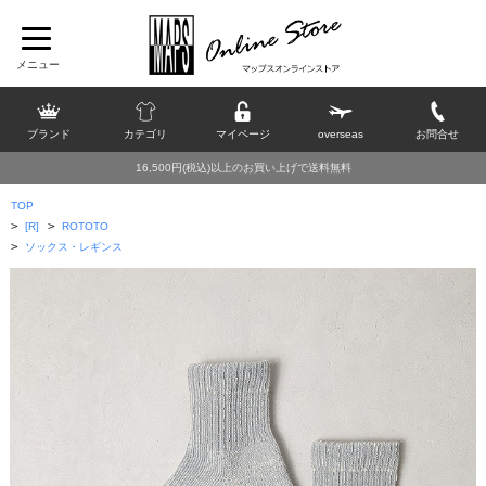
ブランド
カテゴリ
マイページ
overseas
お問合せ
16,500円(税込)以上のお買い上げで送料無料
TOP
>
>
[R]
ROTOTO
>
ソックス・レギンス