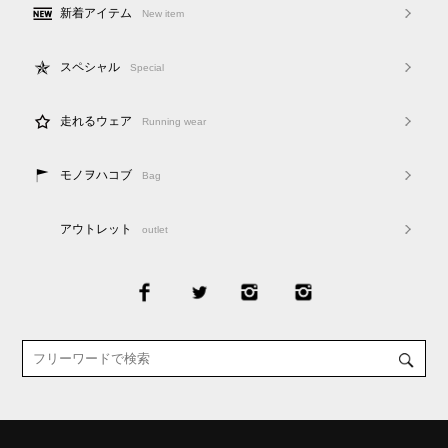
新着アイテム
New item
スペシャル
Special
走れるウェア
Running wear
モノヲハコブ
Bag
アウトレット
outlet