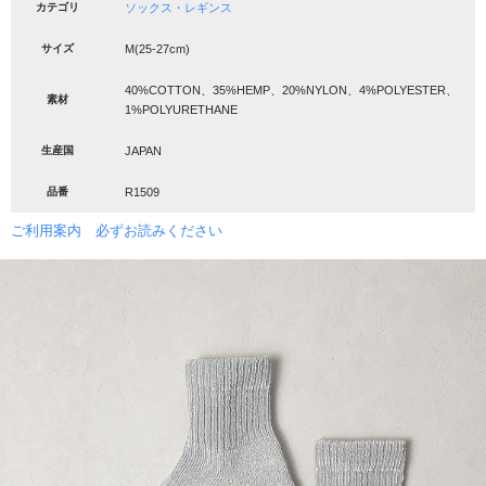
カテゴリ
ソックス・レギンス
サイズ
M(25-27cm)
40%COTTON、35%HEMP、20%NYLON、4%POLYESTER、
素材
1%POLYURETHANE
生産国
JAPAN
品番
R1509
ご利用案内 必ずお読みください