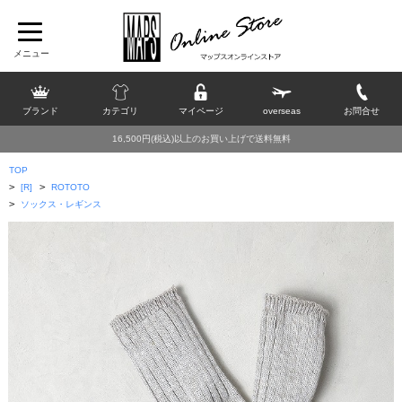
ブランド
カテゴリ
マイページ
overseas
お問合せ
16,500円(税込)以上のお買い上げで送料無料
TOP
>
>
[R]
ROTOTO
>
ソックス・レギンス