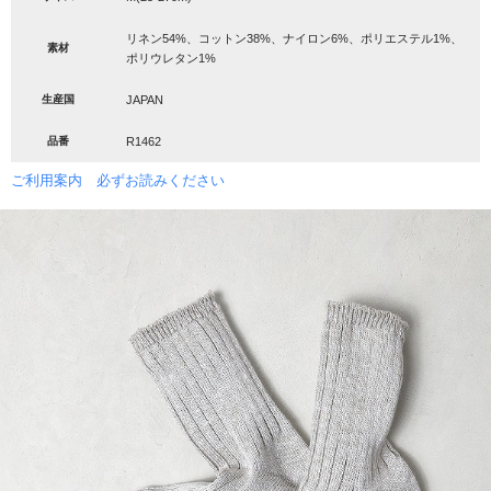
リネン54%、コットン38%、ナイロン6%、ポリエステル1%、
素材
ポリウレタン1%
生産国
JAPAN
品番
R1462
ご利用案内 必ずお読みください