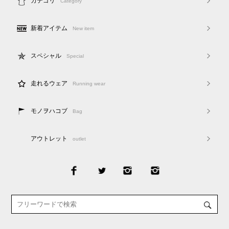
カテゴリ
Category
新着アイテム
New item
スペシャル
Special
走れるウェア
Running wear
モノヲハコブ
Bag
アウトレット
outlet