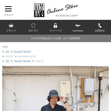
ブランド
カテゴリ
マイページ
overseas
お問合せ
16,500円(税込)以上のお買い上げで送料無料
TOP
>
>
[S]
South2 West8
>
>
パンツ
イージーパンツ
>
>
>
[S]
South2 West8
パンツ