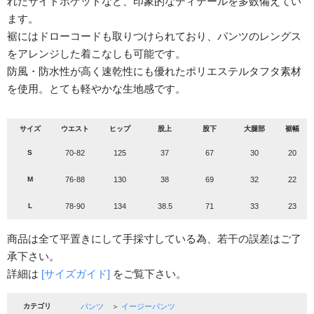
れたサイドポケットなど、印象的なディテールを多数備えてい
ます。
裾にはドローコードも取りつけられており、パンツのレングス
をアレンジした着こなしも可能です。
防風・防水性が高く速乾性にも優れたポリエステルタフタ素材
を使用。とても軽やかな生地感です。
サイズ
ウエスト
ヒップ
股上
股下
大腿部
裾幅
S
70-82
125
37
67
30
20
M
76-88
130
38
69
32
22
L
78-90
134
38.5
71
33
23
商品は全て平置きにして手採寸している為、若干の誤差はご了
承下さい。
詳細は
[サイズガイド]
をご覧下さい。
カテゴリ
パンツ
＞
イージーパンツ