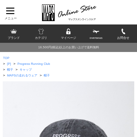
ブランド
カテゴリ
マイページ
overseas
お問合せ
16,500円(税込)以上のお買い上げで送料無料
TOP
>
>
[P]
Progress Running Club
>
>
帽子
キャップ
>
>
MAPSの走れるウェア
帽子