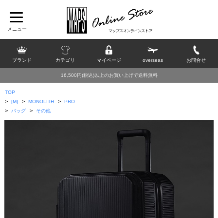
ブランド
カテゴリ
マイページ
overseas
お問合せ
16,500円(税込)以上のお買い上げで送料無料
TOP
>
>
>
[M]
MONOLITH
PRO
>
>
バッグ
その他