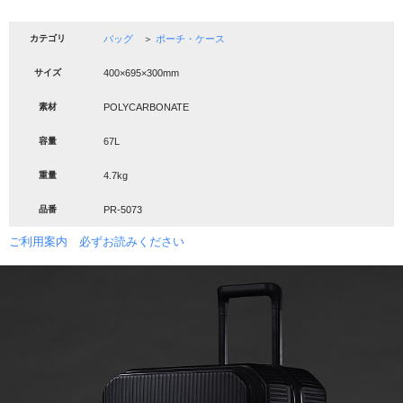
カテゴリ
バッグ
＞
ポーチ・ケース
サイズ
400×695×300mm
素材
POLYCARBONATE
容量
67L
重量
4.7kg
品番
PR-5073
ご利用案内 必ずお読みください