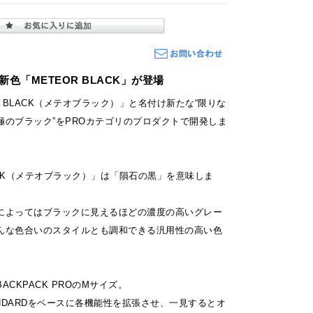
新色「METEOR BLACK」が登場
R BLACK（メテオブラック）」と名付け新たな“限りな
極のブラック”をPROカテゴリのプロダクトで開発しま
LACK（メテオブラック）」は「隕石の黒」を意味しま
によってはブラックに見えるほどの濃度の高いグレー
んな色合いのスタイルとも調和できる汎用性の高い色
。
CKPACK PROのMサイズ。
STANDARDをベースに各機能性を拡張させ、一見するとオ