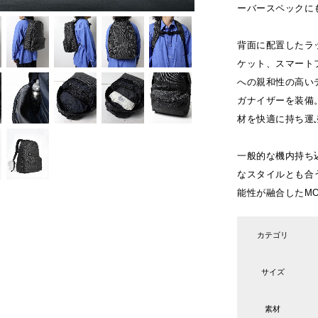
ーバースペックに
背面に配置したラ
ケット、スマート
への親和性の高い
ガナイザーを装備
材を快適に持ち運
一般的な機内持ち
なスタイルとも合
能性が融合したMO
カテゴリ
サイズ
素材