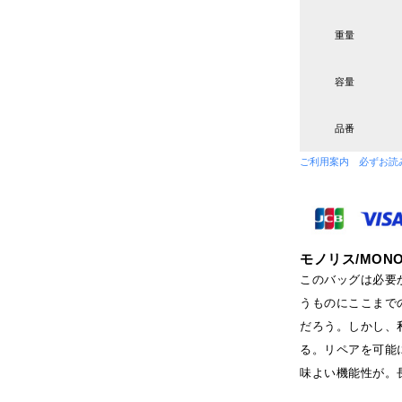
重量
容量
品番
ご利用案内 必ずお読
モノリス/MONO
このバッグは必要
うものにここまで
だろう。しかし、
る。リペアを可能
味よい機能性が。