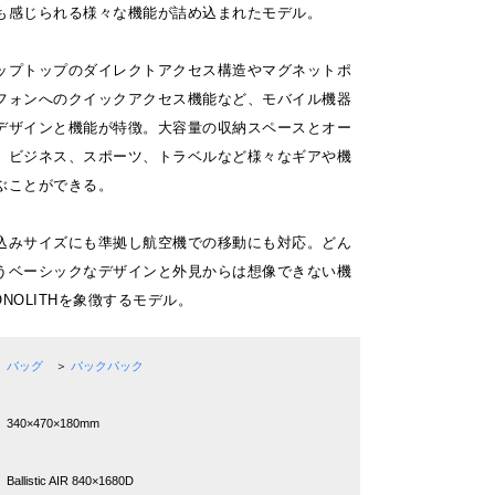
も感じられる様々な機能が詰め込まれたモデル。
ップトップのダイレクトアクセス構造やマグネットポ
フォンへのクイックアクセス機能など、モバイル機器
デザインと機能が特徴。大容量の収納スペースとオー
。ビジネス、スポーツ、トラベルなど様々なギアや機
ぶことができる。
込みサイズにも準拠し航空機での移動にも対応。どん
うベーシックなデザインと外見からは想像できない機
NOLITHを象徴するモデル。
バッグ
＞
バックパック
340×470×180mm
Ballistic AIR 840×1680D