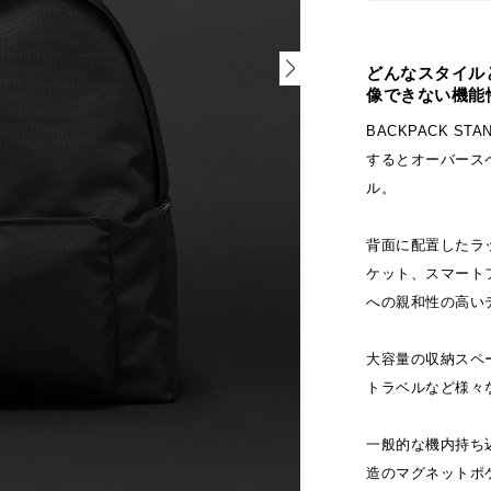
どんなスタイル
像できない機能
BACKPACK S
するとオーバース
ル。
背面に配置したラ
ケット、スマート
への親和性の高い
大容量の収納スペ
トラベルなど様々
一般的な機内持ち
造のマグネットポ