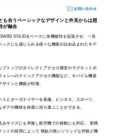
とも合うベーシックなデザインと外見からは想
性が融合
TANDARD SOLIDをベースに各機能性を拡張させ、一見
ペックにも感じられる様々な機能が詰め込まれたモデ
ップトップのダイレクトアクセス構造やマグネットポ
フォンへのクイックアクセス機能など、モバイル機器
デザインと機能が特徴。
ースとオーガナイザーを装備。ビジネス、スポーツ、
なギアや機材を快適に持ち運ぶことができる。
込みサイズにも準拠し航空機での移動にも対応。 新構
ケットの採用によって 無駄の無いソリッドな外観と機