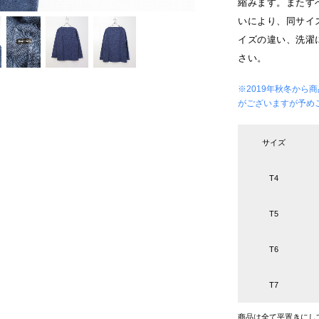
縮みます。またす
いにより、同サイ
イズの違い、洗濯
さい。
※2019年秋冬か
がございますが予め
サイズ
T4
T5
T6
T7
商品は全て平置きにし