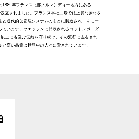
は1889年フランス北部ノルマンディー地方にある
S市で設立されました。フランス本社工場では上質な素材を
法と近代的な管理システムのもとに製造され、常に一
っています。ウエッソンに代表されるコットンボーダ
0年以上にも及ぶ伝統を守り続け、その流行に左右され
ルと高い品質は世界中の人々に愛されています。