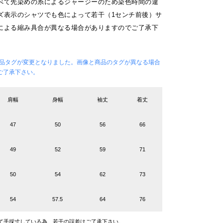
べて先染めの糸によるジャージーのため染色時間の違
ズ表示のシャツでも色によって若干（1センチ前後）サ
による縮み具合が異なる場合がありますのでご了承下
ら商品タグが変更となりました。画像と商品のタグが異なる場合
ご了承下さい。
肩幅
身幅
袖丈
着丈
47
50
56
66
49
52
59
71
50
54
62
73
54
57.5
64
76
て手採寸している為、若干の誤差はご了承下さい。