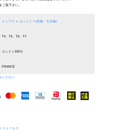
をご覧下さい。
トップス
＞
カットソー(長袖・七分袖)
T4、T5、T6、T7
コットン100％
FRANCE
みください
セントジェームス