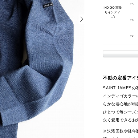
T5
INDIGO(霜降
りインディ
ゴ)
T6
T7
不動の定番アイテ
SAINT JAME
インディゴカラーの
らかな着心地が特
ひとつで毎シーズ
永く愛用できるお
※洗濯回数や経年