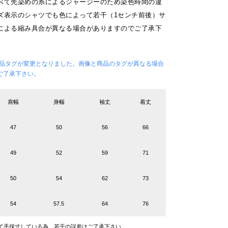
べて先染めの糸によるジャージーのため染色時間の違
ズ表示のシャツでも色によって若干（1センチ前後）サ
による縮み具合が異なる場合がありますのでご了承下
ら商品タグが変更となりました。画像と商品のタグが異なる場合
ご了承下さい。
肩幅
身幅
袖丈
着丈
47
50
56
66
49
52
59
71
50
54
62
73
54
57.5
64
76
て手採寸している為、若干の誤差はご了承下さい。