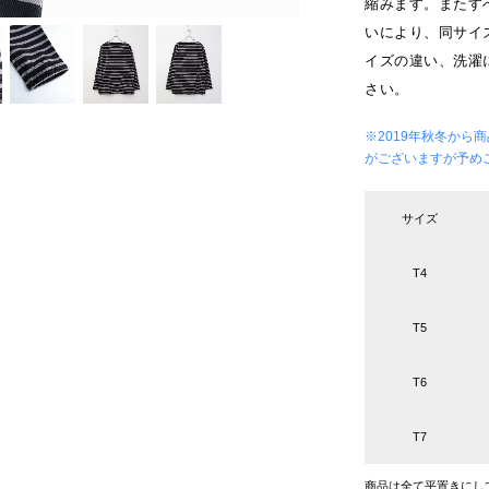
縮みます。またす
いにより、同サイ
イズの違い、洗濯
さい。
※2019年秋冬か
がございますが予め
サイズ
T4
T5
T6
T7
商品は全て平置きにし