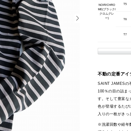
T5
NOIR/CHRO
ME(ブラック/
クロムグレ
ー)
T6
T7
不動の定番アイテ
SAINT JAME
100％の目の詰
す。そして豊富な
色が登場するたび
入りの一枚がきっと
※洗濯回数や経年