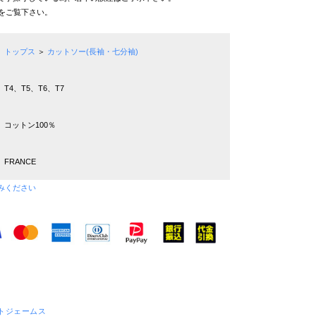
をご覧下さい。
トップス
＞
カットソー(長袖・七分袖)
T4、T5、T6、T7
コットン100％
FRANCE
みください
セントジェームス