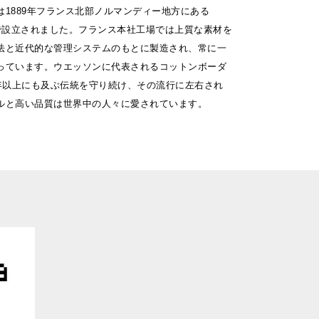
は1889年フランス北部ノルマンディー地方にある
S市で設立されました。フランス本社工場では上質な素材を
法と近代的な管理システムのもとに製造され、常に一
っています。ウエッソンに代表されるコットンボーダ
0年以上にも及ぶ伝統を守り続け、その流行に左右され
ルと高い品質は世界中の人々に愛されています。