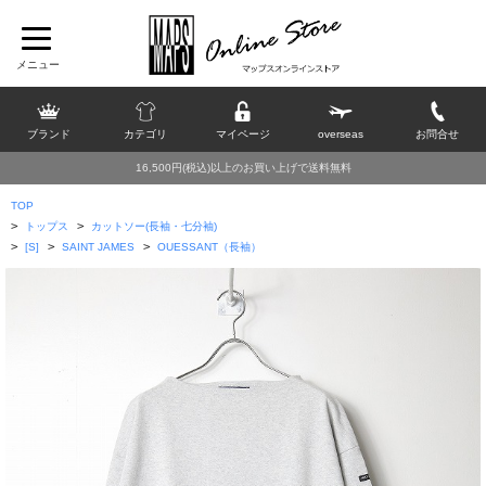
ブランド
カテゴリ
マイページ
overseas
お問合せ
16,500円(税込)以上のお買い上げで送料無料
TOP
>
>
トップス
カットソー(長袖・七分袖)
>
>
>
[S]
SAINT JAMES
OUESSANT（長袖）