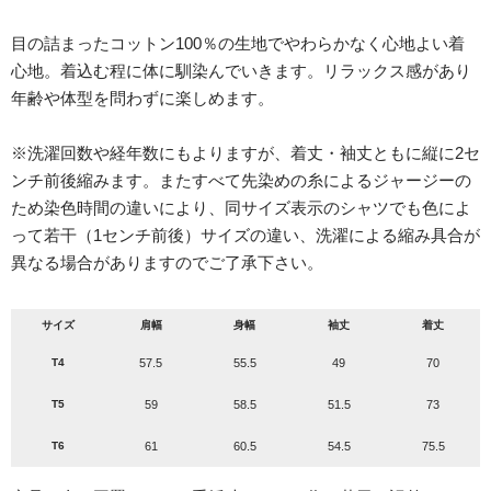
目の詰まったコットン100％の生地でやわらかなく心地よい着
心地。着込む程に体に馴染んでいきます。リラックス感があり
年齢や体型を問わずに楽しめます。
※洗濯回数や経年数にもよりますが、着丈・袖丈ともに縦に2セ
ンチ前後縮みます。またすべて先染めの糸によるジャージーの
ため染色時間の違いにより、同サイズ表示のシャツでも色によ
って若干（1センチ前後）サイズの違い、洗濯による縮み具合が
異なる場合がありますのでご了承下さい。
サイズ
肩幅
身幅
袖丈
着丈
T4
57.5
55.5
49
70
T5
59
58.5
51.5
73
T6
61
60.5
54.5
75.5