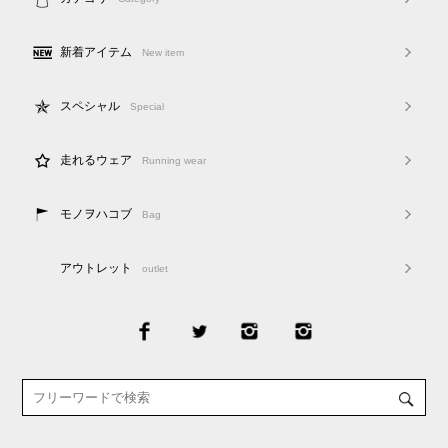
新着アイテム
New item
スペシャル
Special
走れるウェア
Running wear
モノヲハコブ
Bag
アウトレット
outlet