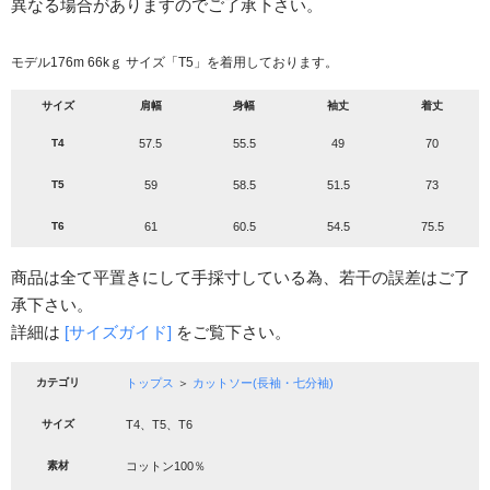
異なる場合がありますのでご了承下さい。
モデル176m 66kｇ サイズ「T5」を着用しております。
サイズ
肩幅
身幅
袖丈
着丈
T4
57.5
55.5
49
70
T5
59
58.5
51.5
73
T6
61
60.5
54.5
75.5
商品は全て平置きにして手採寸している為、若干の誤差はご了
承下さい。
詳細は
[サイズガイド]
をご覧下さい。
カテゴリ
トップス
＞
カットソー(長袖・七分袖)
サイズ
T4、T5、T6
素材
コットン100％