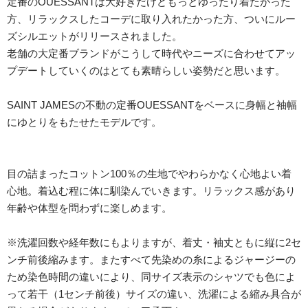
定番のOUESSANTは大好きだけどもっとゆったり着たかった
方、リラックスしたコーデに取り入れたかった方、ついにルー
ズシルエットがリリースされました。
老舗の大定番ブランドがこうして時代やニーズに合わせてアッ
プデートしていくのはとても素晴らしい姿勢だと思います。
SAINT JAMESの不動の定番OUESSANTをベースに身幅と袖幅
にゆとりをもたせたモデルです。
目の詰まったコットン100％の生地でやわらかなく心地よい着
心地。着込む程に体に馴染んでいきます。リラックス感があり
年齢や体型を問わずに楽しめます。
※洗濯回数や経年数にもよりますが、着丈・袖丈ともに縦に2セ
ンチ前後縮みます。またすべて先染めの糸によるジャージーの
ため染色時間の違いにより、同サイズ表示のシャツでも色によ
って若干（1センチ前後）サイズの違い、洗濯による縮み具合が