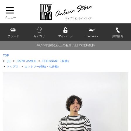
ブランド
カテゴリ
マイページ
overseas
お問合せ
16,500円(税込)以上のお買い上げで送料無料
TOP
>
>
>
[S]
SAINT JAMES
OUESSANT（長袖）
>
>
トップス
カットソー(長袖・七分袖)