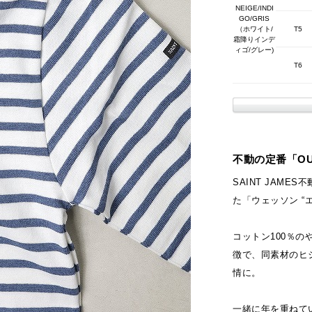
NEIGE/INDI
GO/GRIS
（ホワイト/
T5
霜降りインデ
ィゴ/グレー)
T6
不動の定番「O
SAINT JAME
た「ウェッソン “
コットン100％
徴で、同素材のヒ
情に。
一緒に年を重ねて