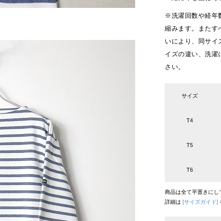
※洗濯回数や経年
縮みます。またす
いにより、同サイ
イズの違い、洗濯
さい。
サイズ
T4
T5
T6
商品は全て平置きにし
詳細は
[サイズガイド]