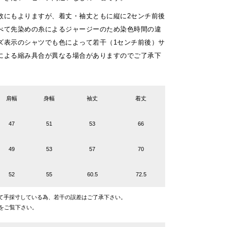
数にもよりますが、着丈・袖丈ともに縦に2センチ前後
べて先染めの糸によるジャージーのため染色時間の違
ズ表示のシャツでも色によって若干（1センチ前後）サ
による縮み具合が異なる場合がありますのでご了承下
肩幅
身幅
袖丈
着丈
47
51
53
66
49
53
57
70
52
55
60.5
72.5
て手採寸している為、若干の誤差はご了承下さい。
をご覧下さい。