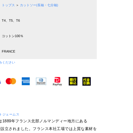
トップス
＞
カットソー(長袖・七分袖)
T4、T5、T6
コットン100％
FRANCE
みください
セントジェームス
は1889年フランス北部ノルマンディー地方にある
S市で設立されました。フランス本社工場では上質な素材を