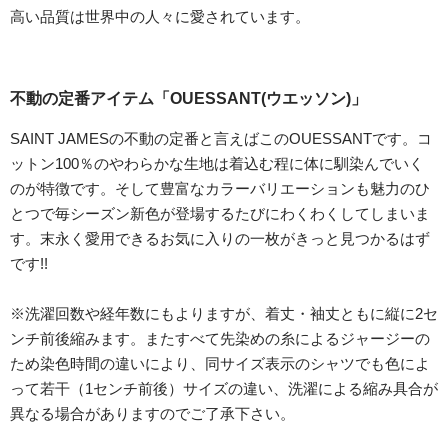
高い品質は世界中の人々に愛されています。
不動の定番アイテム「OUESSANT(ウエッソン)」
SAINT JAMESの不動の定番と言えばこのOUESSANTです。コ
ットン100％のやわらかな生地は着込む程に体に馴染んでいく
のが特徴です。そして豊富なカラーバリエーションも魅力のひ
とつで毎シーズン新色が登場するたびにわくわくしてしまいま
す。末永く愛用できるお気に入りの一枚がきっと見つかるはず
です!!
※洗濯回数や経年数にもよりますが、着丈・袖丈ともに縦に2セ
ンチ前後縮みます。またすべて先染めの糸によるジャージーの
ため染色時間の違いにより、同サイズ表示のシャツでも色によ
って若干（1センチ前後）サイズの違い、洗濯による縮み具合が
異なる場合がありますのでご了承下さい。