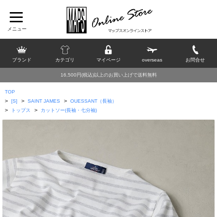
ブランド
カテゴリ
マイページ
overseas
お問合せ
16,500円(税込)以上のお買い上げで送料無料
TOP
>
>
>
[S]
SAINT JAMES
OUESSANT（長袖）
>
>
トップス
カットソー(長袖・七分袖)