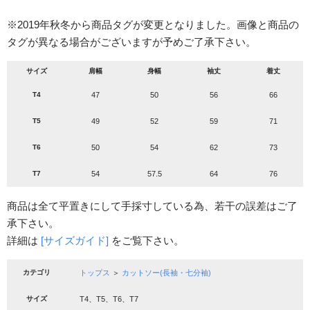
※2019年秋冬から商品タグが変更となりました。画像と商品の
タグが異なる場合がございますが予めご了承下さい。
サイズ
肩幅
身幅
袖丈
着丈
T4
47
50
56
66
T5
49
52
59
71
T6
50
54
62
73
T7
54
57.5
64
76
商品は全て平置きにして手採寸している為、若干の誤差はご了
承下さい。
詳細は
[サイズガイド]
をご覧下さい。
カテゴリ
トップス
＞
カットソー(長袖・七分袖)
サイズ
T4、T5、T6、T7