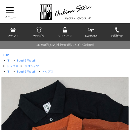
ブランド
カテゴリ
マイページ
overseas
お問合せ
16,500円(税込)以上のお買い上げで送料無料
TOP
>
>
[S]
South2 West8
>
>
トップス
ポロシャツ
>
>
>
[S]
South2 West8
トップス