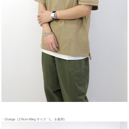
・Orange（176cm 66kg サイズ「L」を着用）