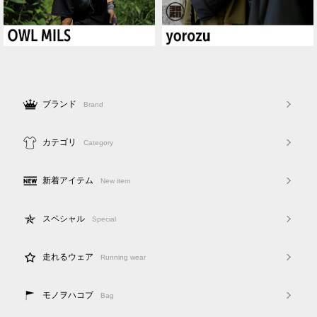
ブランド
Brand
カテゴリ
Category
新着アイテム
New item
スペシャル
Special
走れるウェア
Running wear
モノヲハコブ
Bag