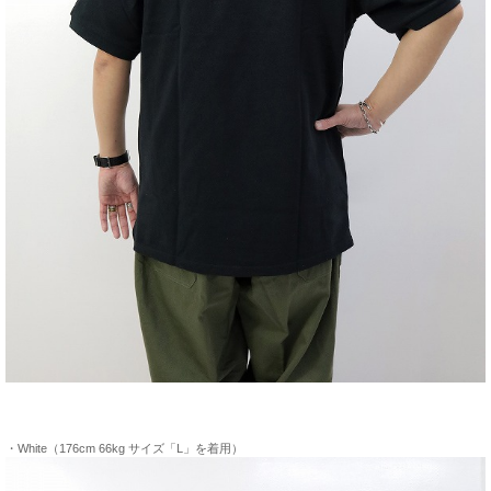
・White（176cm 66kg サイズ「L」を着用）