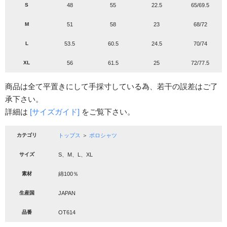
S
48
55
22.5
65/69.5
M
51
58
23
68/72
L
53.5
60.5
24.5
70/74
XL
56
61.5
25
72/77.5
商品は全て平置きにして手採寸している為、若干の誤差はご了
承下さい。
詳細は
[サイズガイド]
をご覧下さい。
カテゴリ
トップス
＞
ポロシャツ
サイズ
S、M、L、XL
素材
綿100％
生産国
JAPAN
品番
OT614