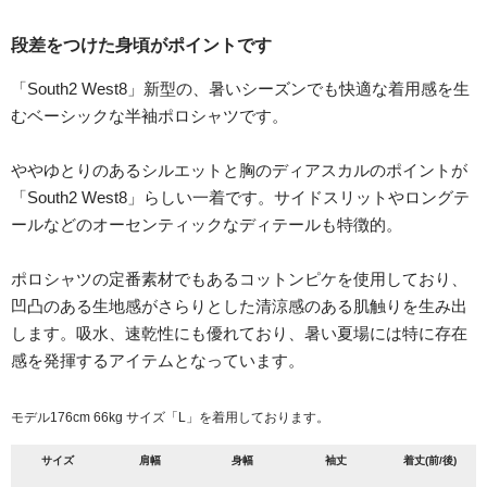
段差をつけた身頃がポイントです
「South2 West8」新型の、暑いシーズンでも快適な着用感を生
むベーシックな半袖ポロシャツです。
ややゆとりのあるシルエットと胸のディアスカルのポイントが
「South2 West8」らしい一着です。サイドスリットやロングテ
ールなどのオーセンティックなディテールも特徴的。
ポロシャツの定番素材でもあるコットンピケを使用しており、
凹凸のある生地感がさらりとした清涼感のある肌触りを生み出
します。吸水、速乾性にも優れており、暑い夏場には特に存在
感を発揮するアイテムとなっています。
モデル176cm 66kg サイズ「L」を着用しております。
サイズ
肩幅
身幅
袖丈
着丈(前/後)