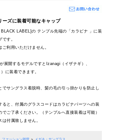
Lシリーズに装着可能なキャップ
] ・[ BLACK LABEL]の テンプル先端の「カラビナ 」に装
プです。
はご利用いただけません。
当店が展開するモデルですとIzanagi（イザナギ）、
ナミ）に装着できます。
とでサングラス着脱時、髪の毛の引っ掛かりを防止し
すると、付属のグラスコードはカラビナパーツへの装
のでご了承ください。（テンプルへ直接装着は可能）
スは付属致しません。
ファッション雑貨
＞
メガネ・サングラス