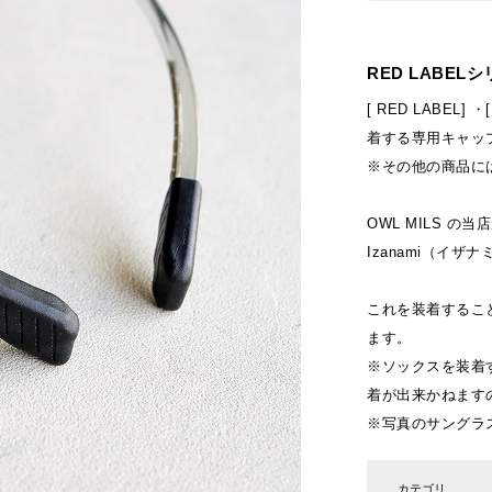
RED LABE
[ RED LABEL
着する専用キャッ
※その他の商品に
OWL MILS の
Izanami（イザ
これを装着するこ
ます。
※ソックスを装着
着が出来かねます
※写真のサングラ
カテゴリ