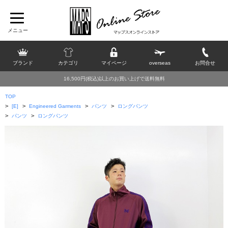
ブランド
カテゴリ
マイページ
overseas
お問合せ
16,500円(税込)以上のお買い上げで送料無料
TOP
>
>
>
>
[E]
Engineered Garments
パンツ
ロングパンツ
>
>
パンツ
ロングパンツ