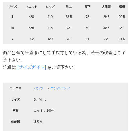
サイズ
ウエスト
ヒップ
股上
股下
大腿部
裾幅
S
~80
110
37.5
78
29.5
20.5
M
~85
115
38
80
30.5
21
L
~92
120
39
81
32
21.5
商品は全て平置きにして手採寸している為、若干の誤差はご了
承下さい。
詳細は
[サイズガイド]
をご覧下さい。
カテゴリ
パンツ
＞
ロングパンツ
サイズ
S、M、L
素材
コットン100％
生産国
U.S.A.