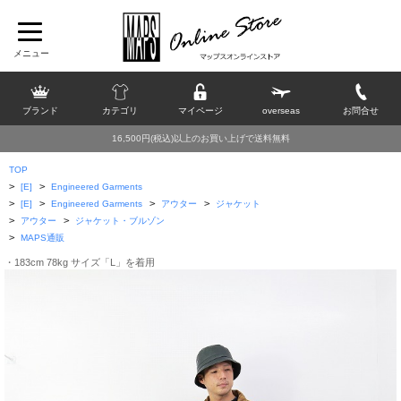
ブランド
カテゴリ
マイページ
overseas
お問合せ
16,500円(税込)以上のお買い上げで送料無料
TOP
>
>
[E]
Engineered Garments
>
>
>
>
[E]
Engineered Garments
アウター
ジャケット
>
>
アウター
ジャケット・ブルゾン
>
MAPS通販
・183cm 78kg サイズ「L」を着用