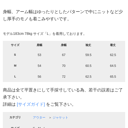
身幅、アーム幅はゆったりとしたパターンで中にニットなど少
し厚手のモノも着こみやすいです。
モデル183cm 78kg サイズ「L」を着用しております。
サイズ
肩幅
身幅
袖丈
着丈
S
53
67
59.5
62.5
M
54
70
60.5
64.5
L
56
72
62.5
65.5
商品は全て平置きにして手採寸している為、若干の誤差はご了
承下さい。
詳細は
[サイズガイド]
をご覧下さい。
カテゴリ
アウター
＞
ジャケット