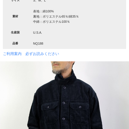
サイズ
S、M、L
表地：綿100%
素材
裏地：ポリエステル65％/綿35％
中綿：ポリエステル100％
生産国
U.S.A.
品番
NQ188
ご利用案内 必ずお読みください