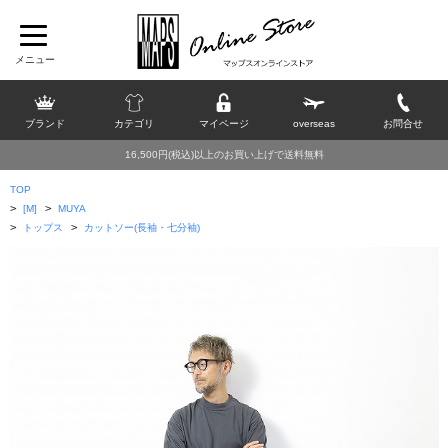
ブランド
カテゴリ
マイページ
overseas
お問合せ
16,500円(税込)以上のお買い上げで送料無料
TOP
>
>
[M]
MUYA
>
>
トップス
カットソー(長袖・七分袖)