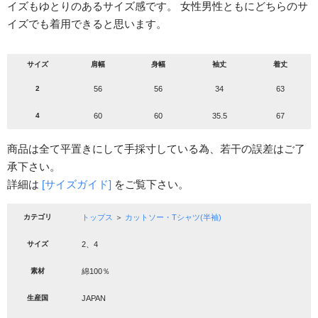
イズもゆとりのあるサイズ感です。 女性男性ともにどちらのサ
イズでも着用できると思います。
サイズ
肩幅
身幅
袖丈
着丈
2
56
56
34
63
4
60
60
35.5
67
商品は全て平置きにして手採寸している為、若干の誤差はご了
承下さい。
詳細は
[サイズガイド]
をご覧下さい。
カテゴリ
トップス
＞
カットソー・Tシャツ(半袖)
サイズ
2、4
素材
綿100％
生産国
JAPAN