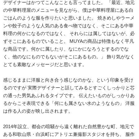
デザイナーはかつてこんなことも言ってました。 「最近、地元
の中華料理屋のメニューを見ながら、僕は中華料理屋にある白
ごはんのような服を作りたいと思いました。 焼きめしやラーメ
ンや餃子のような人気のある食べ物ではなく、そこにある中華
料理の何かになるのではなく、 それらには属してはないが、必
ずそこにあるものでいること。 MUYAの商品は特徴もなく平凡
な商品です。何かに属したり、なにかになろうとするのでな
く、他のなにものでもないがそこにあるもの。」 飾り気がなく
とても素敵なメッセージだと思います。
感じるままに洋服と向き合う感じなのかな、という印象を受け
るのですが 実際デザイナーと話してみるとすごくしっかりと芯
の通った男気あふれるタイプです。 伝えたいものがしっかりあ
るからこそ表現できる「何にも属さない水のようなもの」 洋服
は作る人の姿が映し出されます。
2014年設立、都会の喧騒から遠く離れた自然豊かな町、地元で
ある和歌山県・白浜町にアトリエ兼撮影スタジオを持ち、 服作