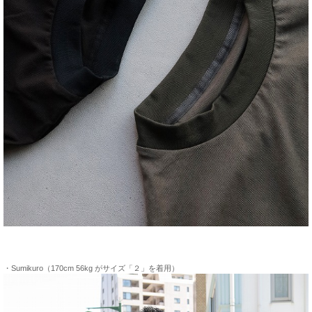
・Sumikuro（170cm 56kg がサイズ「２」を着用）