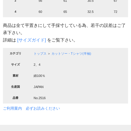
2
56
61
30.5
67
4
60
65
32.5
72
商品は全て平置きにして手採寸している為、若干の誤差はご了
承下さい。
詳細は
[サイズガイド]
をご覧下さい。
カテゴリ
トップス
＞
カットソー・Tシャツ(半袖)
サイズ
2、4
素材
綿100％
生産国
JAPAN
品番
No.2516
ご利用案内 必ずお読みください