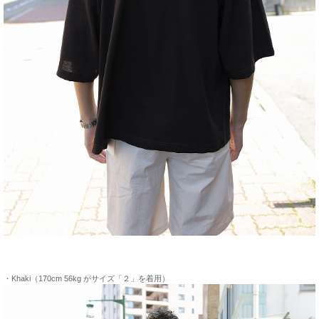
・Khaki（170cm 56kg がサイズ「２」を着用）