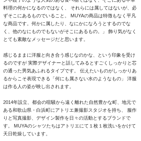
料理の何かになるのではなく、 それらには属してはないが、必
ずそこにあるものでいること。 MUYAの商品は特徴もなく平凡
な商品です。何かに属したり、なにかになろうとするのでな
く、他のなにものでもないがそこにあるもの。」 飾り気がなく
とても素敵なメッセージだと思います。
感じるままに洋服と向き合う感じなのかな、という印象を受け
るのですが 実際デザイナーと話してみるとすごくしっかりと芯
の通った男気あふれるタイプです。 伝えたいものがしっかりあ
るからこそ表現できる「何にも属さない水のようなもの」 洋服
は作る人の姿が映し出されます。
2014年設立、都会の喧騒から遠く離れた自然豊かな町、地元で
ある和歌山県・白浜町にアトリエ兼撮影スタジオを持ち、 服作
りと写真撮影、デザイン製作を日々の活動とするブランドで
す。 MUYAのシャツたちはアトリエにて１枚１枚洗いをかけて
天日乾燥しています。