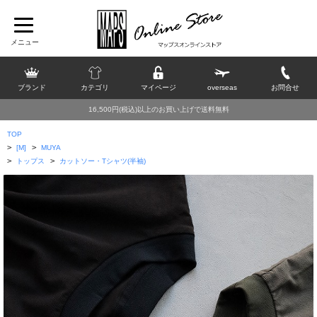
ブランド
カテゴリ
マイページ
overseas
お問合せ
16,500円(税込)以上のお買い上げで送料無料
TOP
>
>
[M]
MUYA
>
>
トップス
カットソー・Tシャツ(半袖)