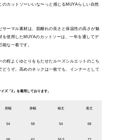
このカットソーいいな〜っと感じるMUYAらしい自然
だサーマル素材は、肌離れの良さと保温性の高さが魅
材を使用したMUYAのカットソーは、一年を通してデ
万能な一着です。
ーの程よくゆとりをもたせたルーズシルエットのこち
でどうぞ。高めのネックは一枚でも、インナーとして
gがサイズ「2」を着用しております。
肩幅
身幅
袖丈
着丈
54
58
54
68
58
62
56.5
72