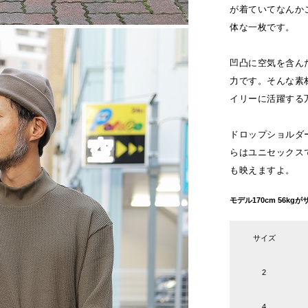
が着ていてなんか
体な一枚です。
凹凸に空気を含ん
力です。そんな素
イリーに活躍する
ドロップショルダ
らはユニセックス
も映えますよ。
モデル170cm 56k
サイズ
2
4