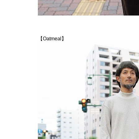
【Oatmeal】