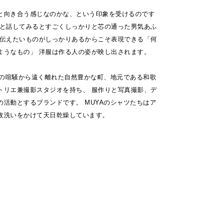
と向き合う感じなのかな、という印象を受けるのです
ーと話してみるとすごくしっかりと芯の通った男気あふ
 伝えたいものがしっかりあるからこそ表現できる「何
ようなもの」 洋服は作る人の姿が映し出されます。
都会の喧騒から遠く離れた自然豊かな町、地元である和歌
トリエ兼撮影スタジオを持ち、 服作りと写真撮影、デ
の活動とするブランドです。 MUYAのシャツたちはア
枚洗いをかけて天日乾燥しています。