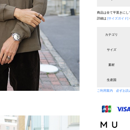
商品は全て平置きにし
詳細は
[サイズガイド]
カテゴリ
サイズ
素材
生産国
ご利用案内 必ずお読