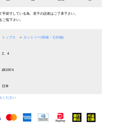
て手採寸している為、若干の誤差はご了承下さい。
をご覧下さい。
トップス
＞
カットソー(長袖・七分袖)
2、4
綿100％
日本
みください