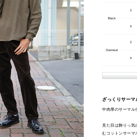
2
Black
4
2
Oatmeal
4
ざっくりサーマ
中肉厚のサーマル
見た目は飾りっ気
むコットンサーマ