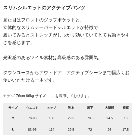
スリムシルエットのアクティブパンツ
見た目はフロントのジップポケットと、
立体的なスリムテーパードシルエットが特徴で
履いてみるとストレッチがしっかり効いていてとても動きやす
さを感じます。
光沢感のあるツイル素材は高級感のある雰囲気。
タウンユースからアウトドア、アクティブシーンまで幅広くお
使いいただける一本です。
モデル176cm 66kg サイズ「L」を着用しております。
サイズ
ウエスト
ヒップ
股上
股下
大腿部
裾幅
M
78-90
108
29.5
70.5
24.5
16
L
83-95
114
29.5
72
26
17.5