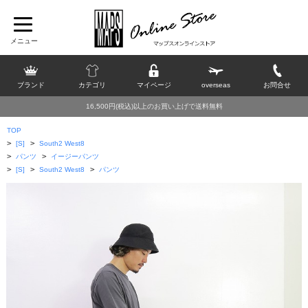
ブランド
カテゴリ
マイページ
overseas
お問合せ
16,500円(税込)以上のお買い上げで送料無料
TOP
>
>
[S]
South2 West8
>
>
パンツ
イージーパンツ
>
>
>
[S]
South2 West8
パンツ