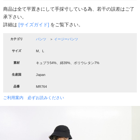
商品は全て平置きにして手採寸している為、若干の誤差はご了
承下さい。
詳細は
[サイズガイド]
をご覧下さい。
カテゴリ
パンツ
＞
イージーパンツ
サイズ
M、L
素材
キュプラ54%、綿39%、ポリウレタン7%
生産国
Japan
品番
MR764
ご利用案内 必ずお読みください