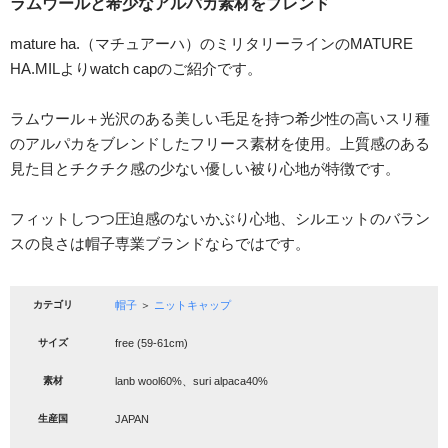
ラムウールと希少なアルパカ素材をブレンド
mature ha.（マチュアーハ）のミリタリーラインのMATURE
HA.MILよりwatch capのご紹介です。
ラムウール＋光沢のある美しい毛足を持つ希少性の高いスリ種
のアルパカをブレンドしたフリース素材を使用。上質感のある
見た目とチクチク感の少ない優しい被り心地が特徴です。
フィットしつつ圧迫感のないかぶり心地、シルエットのバラン
スの良さは帽子専業ブランドならではです。
カテゴリ
帽子
＞
ニットキャップ
サイズ
free (59-61cm)
素材
lanb wool60%、suri alpaca40%
生産国
JAPAN