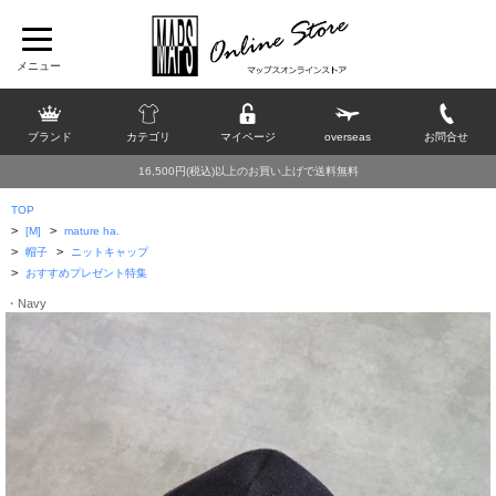
ブランド
カテゴリ
マイページ
overseas
お問合せ
16,500円(税込)以上のお買い上げで送料無料
TOP
>
>
[M]
mature ha.
>
>
帽子
ニットキャップ
>
おすすめプレゼント特集
・Navy