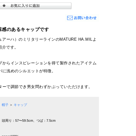
清涼感のあるキャップです
マチュアーハ）のミリタリーラインのMATURE HA.MILよ
のご紹介です。
プからインスピレーションを得て製作されたアイテム
バに浅めのシルエットが特徴。
ターで調節でき男女問わずかぶっていただけます。
帽子
＞
キャップ
頭周り：57〜59.5cm、つば：7.5cm