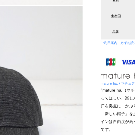
素材
生産国
品番
ご利用案内 必ずお読
mature ha. / マチ
"mature ha
ってほしい、楽し
戸を拠点に、かぶ
「新しい帽子」を
インは自由度が高
です。