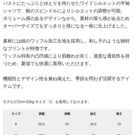
バストにたっぷりとゆとりを持たせたワイドシルエットの半袖
シャツで、裾のスピンドルによりシルエットの調整が可能。
ボリューム感のあるデザインながら、素材の落ち感があるため
オーバーサイズでもすっきりと様になる一枚に仕上げました。
素材には綿のワッフル加工生地を採用し、刺し子のような独特
なプリントが特徴です。
ワッフル特有の凸凹感により肌離れが良く、適度な通気性を持
つため、夏場でも快適に着用いただけます。
機能性とデザイン性を兼ね備えた、季節を問わず活躍するアイ
テムです。
モデル172cm 62kg サイズ「2」を着用しております。
サイズ
肩幅
身幅
袖丈
着丈
2
55.5
67
26.5
70