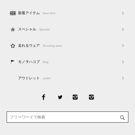
新着アイテム
New item
スペシャル
Special
走れるウェア
Running wear
モノヲハコブ
Bag
アウトレット
outlet