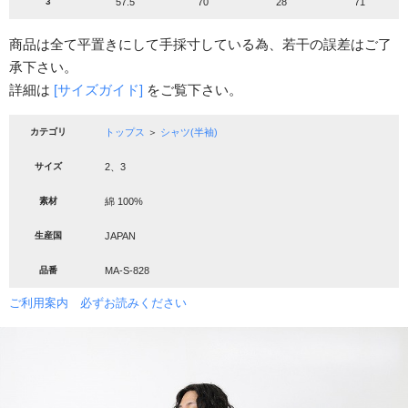
3
57.5
70
28
71
商品は全て平置きにして手採寸している為、若干の誤差はご了
承下さい。
詳細は
[サイズガイド]
をご覧下さい。
カテゴリ
トップス
＞
シャツ(半袖)
サイズ
2、3
素材
綿 100%
生産国
JAPAN
品番
MA-S-828
ご利用案内 必ずお読みください