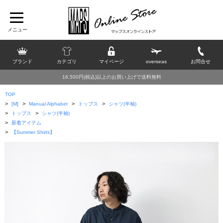
ブランド
カテゴリ
マイページ
overseas
お問合せ
16,500円(税込)以上のお買い上げで送料無料
TOP
>
>
>
>
[M]
Manual Alphabet
トップス
シャツ(半袖)
>
>
トップス
シャツ(半袖)
>
新着アイテム
>
【Summer Shirts】