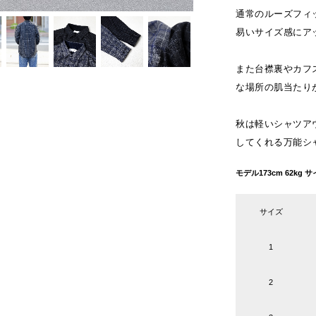
通常のルーズフィ
易いサイズ感にア
また台襟裏やカフ
な場所の肌当たり
秋は軽いシャツア
してくれる万能シ
モデル173cm 62k
サイズ
1
2