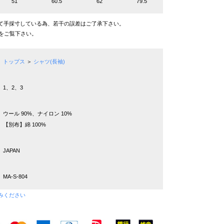
51
60.5
62
79.5
て手採寸している為、若干の誤差はご了承下さい。
をご覧下さい。
トップス
＞
シャツ(長袖)
1、2、3
ウール 90%、ナイロン 10%
【別布】綿 100%
JAPAN
MA-S-804
みください