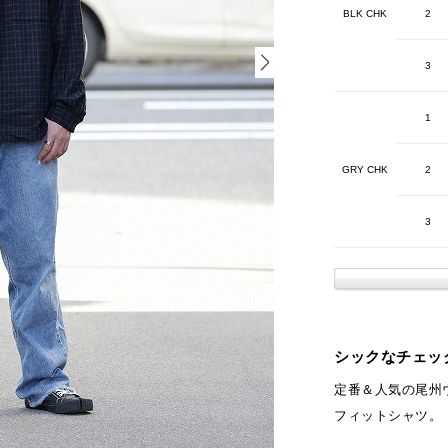
BLK CHK
2
3
1
GRY CHK
2
3
シックなチェッ
定番＆人気の尾州ウ
フィットシャツ。