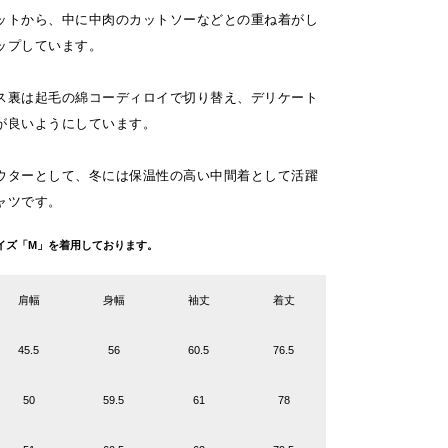
ットから、中に中肉のカットソーなどとの重ね着がし
ップしています。
ス裏は起毛の綿コーディロイで切り替え、デリケート
が良いようにしています。
ウターとして、冬には保温性の高い中間着として活躍
ャツです。
g サイズ「M」を着用しております。
肩幅
身幅
袖丈
着丈
45.5
56
60.5
76.5
50
59.5
61
78