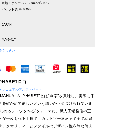
表地：ポリエステル 90%/綿 10%
ポケット袋:綿 100%
JAPAN
MA-J-417
みください
ET / マニュアルアルファベット
ANUAL ALPHABET"とは"点字"を意味し、実際に手
さを確かめて欲しいという想いから名づけられていま
楽しめるシャツを作る”をテーマに、職人工場発信の正
人が一枚を作る工程で、カットソー素材まで全て本縫
す。クオリティーとスタイルのデザイン性を兼ね備え