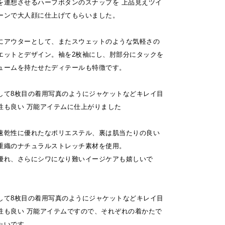
を連想させるハーフボタンのスナップを 上品見えツイ
ーンで大人顔に仕上げてもらいました。
にアウターとして、またスウェットのような気軽さの
エットとデザイン。袖を2枚袖にし、肘部分にタックを
ュームを持たせたディテールも特徴です。
して8枚目の着用写真のようにジャケットなどキレイ目
性も良い 万能アイテムに仕上がりました
速乾性に優れたなポリエステル、裏は肌当たりの良い
重織のナチュラルストレッチ素材を使用。
優れ、さらにシワになり難いイージケアも嬉しいで
して8枚目の着用写真のようにジャケットなどキレイ目
性も良い 万能アイテムですので、それぞれの着かたで
たいです。