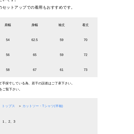
のセットアップでの着用もおすすめです。
肩幅
身幅
袖丈
着丈
54
62.5
59
70
56
65
59
72
58
67
61
73
て手採寸している為、若干の誤差はご了承下さい。
をご覧下さい。
トップス
＞
カットソー・Tシャツ(半袖)
１、2、3