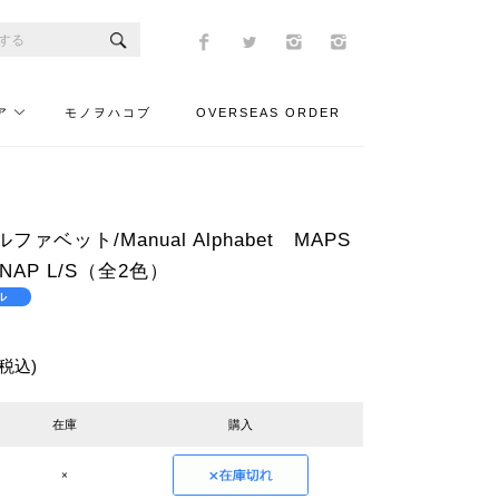
ア
モノヲハコブ
OVERSEAS ORDER
ァベット/Manual Alphabet MAPS
SNAP L/S（全2色）
ル
(税込)
在庫
購入
×