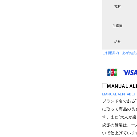
素材
生産国
品番
ご利用案内 必ずお読
MANUAL ALPHAB
ブランド名である"M
に取って商品の良
す。また”大人が
統派の縫製は、一
いで仕上げていま