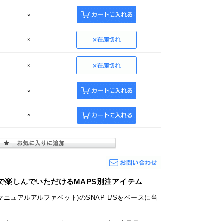
○
×
×
○
○
で楽しんでいただけるMAPS別注アイテム
abet(マニュアルアルファベット)のSNAP L/Sをベースに当
。