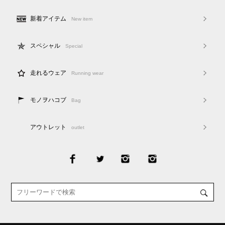
新着アイテム
New item
スペシャル
Special
走れるウェア
Running wear
モノヲハコブ
Bag
アウトレット
outlet