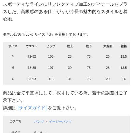
スポーティなラインにリフレクティブ加工のディテールをプラ
スした、高級感のある仕上がりが特長の魅力的なスタイルと着
心地。
モデル170cm 56kg サイズ「S」を着用しております。
サイズ
ウエスト
ヒップ
股上
股下
大腿部
裾幅
S
72-82
103
28
73
26
13.5
M
78-88
107
30
75
28
13.5
L
83-93
113
31
75
29
14
商品は全て平置きにして手採寸している為、若干の誤差はご了
承下さい。
詳細は
[サイズガイド]
をご覧下さい。
カテゴリ
パンツ
＞
イージーパンツ
サイズ
S、M、L