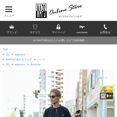
ブランド
カテゴリ
マイページ
overseas
お問合せ
16,500円(税込)以上のお買い上げで送料無料
TOP
>
>
[S]
salomon
>
>
MAPSの走れるウェア
パンツ
>
>
>
[S]
salomon
Bottoms