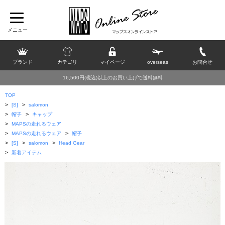
ブランド
カテゴリ
マイページ
overseas
お問合せ
16,500円(税込)以上のお買い上げで送料無料
TOP
>
>
[S]
salomon
>
>
帽子
キャップ
>
MAPSの走れるウェア
>
>
MAPSの走れるウェア
帽子
>
>
>
[S]
salomon
Head Gear
>
新着アイテム