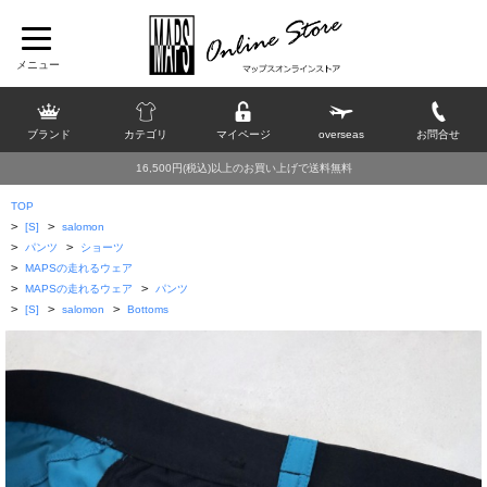
ブランド
カテゴリ
マイページ
overseas
お問合せ
16,500円(税込)以上のお買い上げで送料無料
TOP
>
>
[S]
salomon
>
>
パンツ
ショーツ
>
MAPSの走れるウェア
>
>
MAPSの走れるウェア
パンツ
>
>
>
[S]
salomon
Bottoms