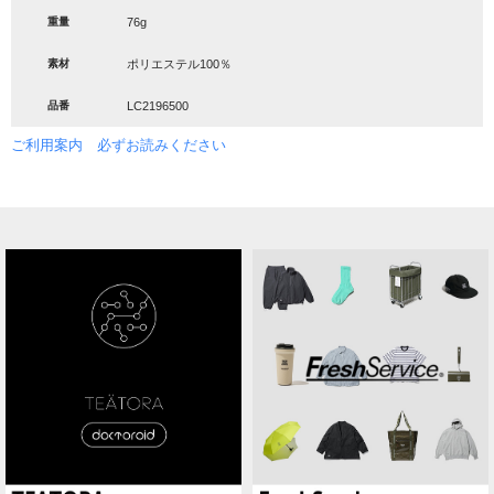
重量
76g
素材
ポリエステル100％
品番
LC2196500
ご利用案内 必ずお読みください