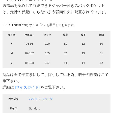
必需品を安心して収納できるジッパー付きのバックポケット
は、走行の邪魔にならないよう背面中央に配置されています。
モデル170cm 56kg サイズ「S」を着用しております。
サイズ
ウエスト
ヒップ
股上
股下
裾幅
S
76-96
100
31
12
30
M
82-102
105
32
13
31
L
88-108
112
34
14
32
商品は全て平置きにして手採寸している為、若干の誤差はご了
承下さい。
詳細は
[サイズガイド]
をご覧下さい。
カテゴリ
パンツ
＞
ショーツ
サイズ
S、M、L