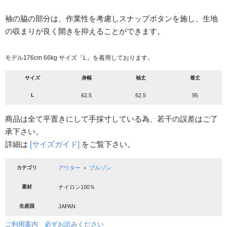
袖の脇の部分は、作業性を考慮しスナップボタンを施し、生地
の収まりが良く開きを抑えることができます。
モデル176cm 66kg サイズ「L」を着用しております。
サイズ
身幅
袖丈
着丈
L
62.5
62.5
95
商品は全て平置きにして手採寸している為、若干の誤差はご了
承下さい。
詳細は
[サイズガイド]
をご覧下さい。
カテゴリ
アウター
＞
ブルゾン
素材
ナイロン100％
生産国
JAPAN
ご利用案内 必ずお読みください