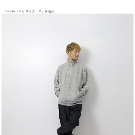
・170cm 56kｇ サイズ「M」を着用