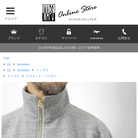
ブランド
カテゴリ
マイページ
overseas
お問合せ
16,500円(税込)以上のお買い上げで送料無料
TOP
>
>
[J]
Jackman
>
>
>
[J]
Jackman
トップス
>
>
トップス
スウェット・パーカー