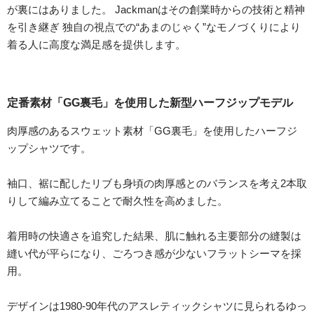
が裏にはありました。 Jackmanはその創業時からの技術と精神
を引き継ぎ 独自の視点での“あまのじゃく”なモノづくりにより
着る人に高度な満足感を提供します。
定番素材「GG裏毛」を使用した新型ハーフジップモデル
肉厚感のあるスウェット素材「GG裏毛」を使用したハーフジ
ップシャツです。
袖口、裾に配したリブも身頃の肉厚感とのバランスを考え2本取
りして編み立てることで耐久性を高めました。
着用時の快適さを追究した結果、肌に触れる主要部分の縫製は
縫い代が平らになり、ごろつき感が少ないフラットシーマを採
用。
デザインは1980‐90年代のアスレティックシャツに見られるゆっ