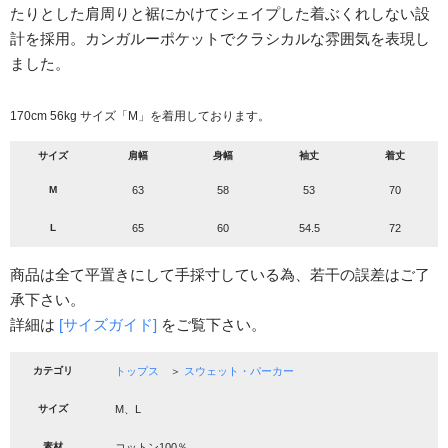
たりとした肩周りと裾にかけてシェイプした着ぶくれしない設
計を採用。カンガルーポケットでクラシカルな雰囲気を表現し
ました。
170cm 56kg サイズ「M」を着用しております。
サイズ
肩幅
身幅
袖丈
着丈
M
63
58
53
70
L
65
60
54.5
72
商品は全て平置きにして手採寸している為、若干の誤差はご了
承下さい。
詳細は
[サイズガイド]
をご覧下さい。
カテゴリ
トップス
＞
スウェット・パーカー
サイズ
M、L
素材
コットン100％