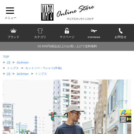
ブランド
カテゴリ
マイページ
overseas
お問合せ
16,500円(税込)以上のお買い上げで送料無料
TOP
>
>
[J]
Jackman
>
>
トップス
カットソー・Tシャツ(半袖)
>
>
>
[J]
Jackman
トップス