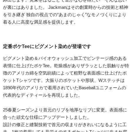
が裏にはありました。 Jackmanはその創業時からの技術と精神
を引き継ぎ 独自の視点での“あまのじゃく”なモノづくりにより
着る人に高度な満足感を提供します。
定番ポケTeeにピグメント染めが登場です
ピグメント染め＆バイオウォッシュ加工でビンテージ感のある
表情に仕上げたポケTee。乾燥感がありザラッとした肌触りが特
徴のアメリカ綿を空気紡績によって粗野な表面感に仕上げたポ
ケットTシャツです。大振りのポケットや形状、Wステッチは
1890年代のアメリカで着用されていたBaseballユニフォームの
代表的なディティールを再現しました。
25春夏シーズンより首元のリブを地厚なリブに変更。表面感に
合った頑丈な仕様にアップデートしました。
設計の修正と縫製技術で首元の収まりがきれいになるように工
夫。1枚で着用しても見栄えのするポケットTシャツに生まれ変