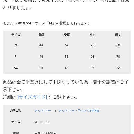
わりました。。
モデル170cm 56kg サイズ「M」を着用しております。
サイズ
肩幅
身幅
袖丈
着丈
M
44
54
25
68
L
46
56
26
70
XL
48
58
27
72
商品は全て平置きにして手採寸している為、若干の誤差はご了
承下さい。
詳細は
[サイズガイド]
をご覧下さい。
カテゴリ
カットソー
＞
カットソー・Tシャツ(半袖)
サイズ
M、L、XL
素材
本体：綿100％