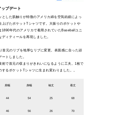
アップデート
ッとした肌触りが特徴のアメリカ綿を空気紡績によっ
仕上げたポケットTシャツです。大振りのポケットや
1890年代のアメリカで着用されていたBaseballユニ
なディティールを再現しました。
より首元のリブを地厚なリブに変更。表面感に合った頑
デートしました。
技術で首元の収まりがきれいになるように工夫。1枚で
のするポケットTシャツに生まれ変わりました。。
肩幅
身幅
袖丈
着丈
44
54
25
68
46
56
26
70