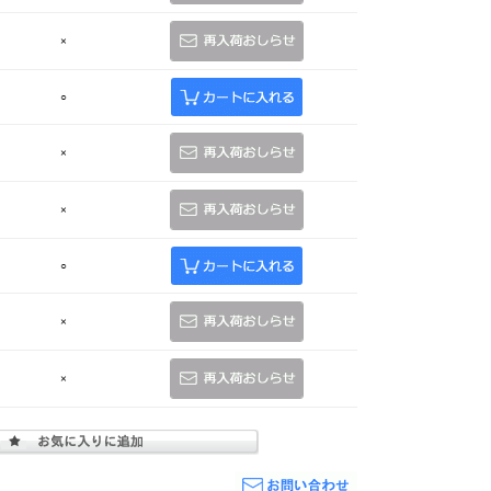
×
○
×
×
○
×
×