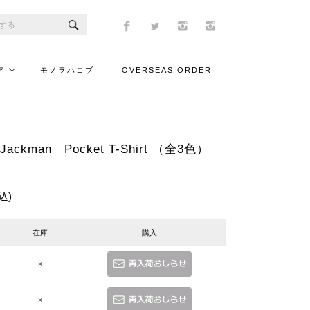
ア
モノヲハコブ
OVERSEAS ORDER
ckman Pocket T-Shirt （全3色）
込)
在庫
購入
×
×