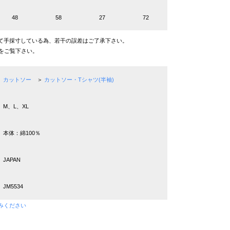
48
58
27
72
て手採寸している為、若干の誤差はご了承下さい。
をご覧下さい。
カットソー
＞
カットソー・Tシャツ(半袖)
M、L、XL
本体：綿100％
JAPAN
JM5534
みください