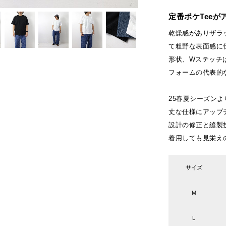
定番ポケTeeが
乾燥感がありザラ
て粗野な表面感に
形状、Wステッチは
フォームの代表的
25春夏シーズン
丈な仕様にアップ
設計の修正と縫製
着用しても見栄え
サイズ
M
L