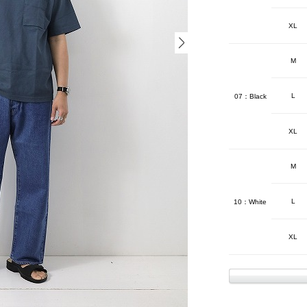
XL
M
L
07：Black
XL
M
L
10：White
XL