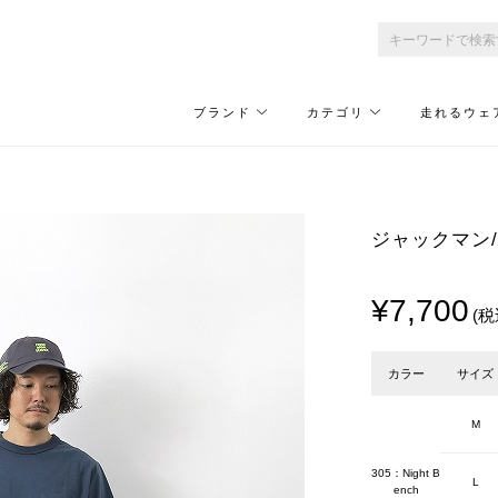
ブランド
カテゴリ
走れるウェ
ジャックマン/Ja
¥7,700
(税
カラー
サイズ
M
305：Night B
L
ench