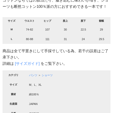
コットンならではの肌当たり、履き込むに味わいが増す、ショ
ーツも断然コットン100％派の方におすすめできる一本です！
サイズ
ウエスト
ヒップ
股上
股下
裾幅
M
74-82
107
30
22.5
29
L
80-88
111
31
24
29.5
商品は全て平置きにして手採寸している為、若干の誤差はご了
承下さい。
詳細は
[サイズガイド]
をご覧下さい。
カテゴリ
パンツ
＞
ショーツ
サイズ
M、L、XL
素材
綿100％
生産国
JAPAN