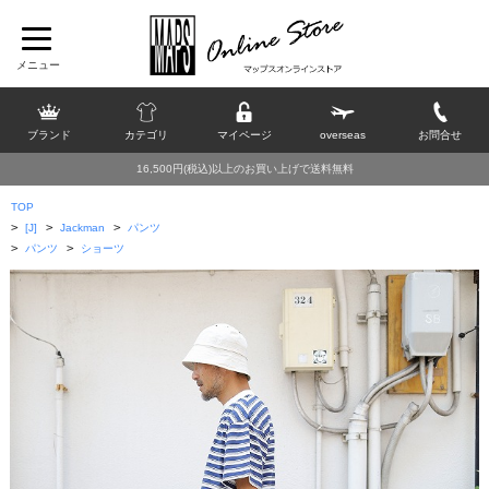
ブランド
カテゴリ
マイページ
overseas
お問合せ
16,500円(税込)以上のお買い上げで送料無料
TOP
>
>
>
[J]
Jackman
パンツ
>
>
パンツ
ショーツ