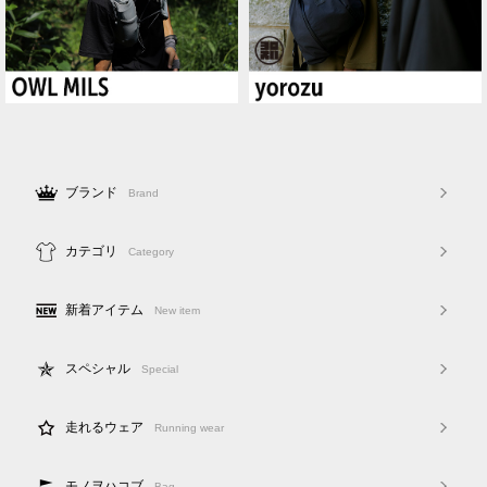
ブランド
Brand
カテゴリ
Category
新着アイテム
New item
スペシャル
Special
走れるウェア
Running wear
モノヲハコブ
Bag