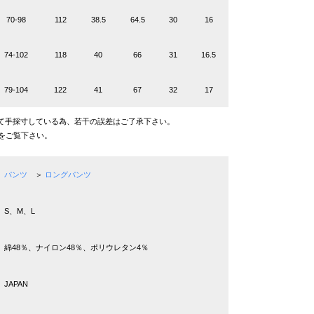
70-98
112
38.5
64.5
30
16
74-102
118
40
66
31
16.5
79-104
122
41
67
32
17
て手採寸している為、若干の誤差はご了承下さい。
をご覧下さい。
パンツ
＞
ロングパンツ
S、M、L
綿48％、ナイロン48％、ポリウレタン4％
JAPAN