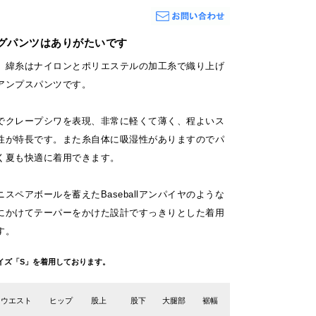
グパンツはありがたいです
細綿、緯糸はナイロンとポリエステルの加工糸で織り上げ
アンプスパンツです。
でクレープシワを表現、非常に軽くて薄く、程よいス
性が特長です。また糸自体に吸湿性がありますのでパ
く夏も快適に着用できます。
スペアボールを蓄えたBaseballアンパイヤのような
にかけてテーパーをかけた設計ですっきりとした着用
す。
g サイズ「S」を着用しております。
ウエスト
ヒップ
股上
股下
大腿部
裾幅