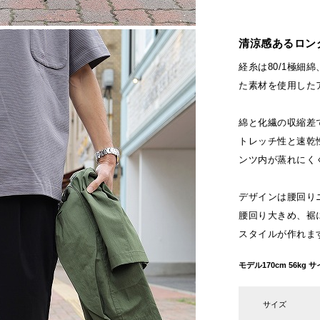
清涼感あるロン
経糸は80/1極
た素材を使用した
綿と化繊の収縮差
トレッチ性と速乾
ンツ内が蒸れにく
デザインは腰回りニ
腰回り大きめ、裾
スタイルが作れま
モデル170cm 56k
サイズ