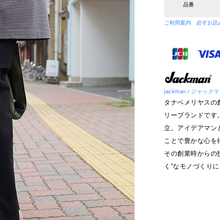
品番
ご利用案内 必ずお読
jackman / ジャック
タナベメリヤスの
リーブランドです
立。アイデアマン
ことで豊かな心を得
その創業時からの
く”なモノづくり