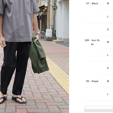
07：Black
M
L
S
188：Iron Gr
M
ay
L
S
38：Sepia
M
L