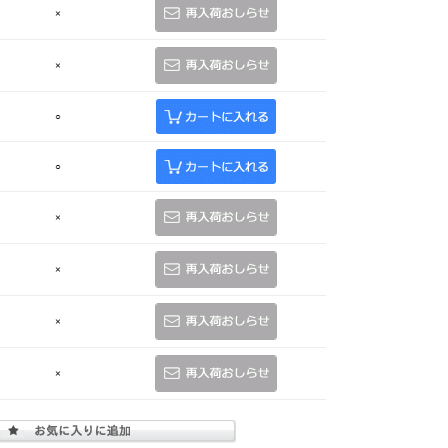
×
×
○
○
×
×
×
×