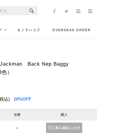
ア
モノヲハコブ
OVERSEAS ORDER
ckman Back Nep Baggy
全3色）
(税込)
20%OFF
在庫
購入
×