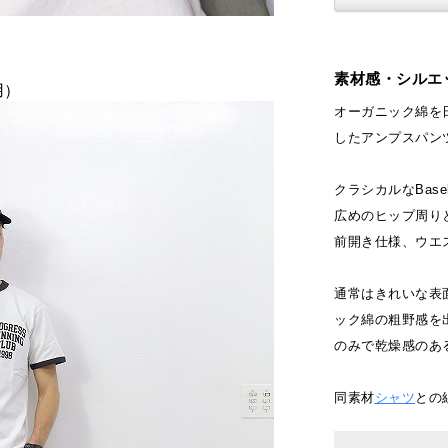
素材感・シルエ
用）
オーガニック綿を
したアンプスパン
クラシカルなBas
広めのヒップ周り
前開き仕様、ウエ
通常はきれいな表
ック綿の粗野感を
のみで乾燥感のあ
同素材
シャツ
との