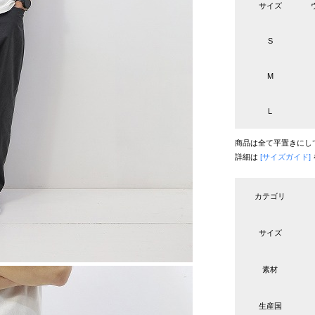
サイズ
S
M
L
商品は全て平置きにし
詳細は
[サイズガイド]
カテゴリ
サイズ
素材
生産国