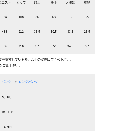
ウエスト
ヒップ
股上
股下
大腿部
裾幅
~84
108
36
68
32
25
~88
112
36.5
69.5
33.5
26.5
~92
116
37
72
34.5
27
て手採寸している為、若干の誤差はご了承下さい。
をご覧下さい。
パンツ
＞
ロングパンツ
S、M、L
綿100％
JAPAN