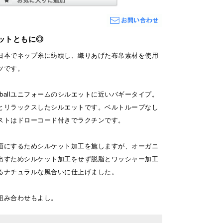
ットともに◎
日本でネップ糸に紡績し、織りあげた布帛素材を使用
ツです。
eballユニフォームのシルエットに近いバギータイプ。
とリラックスしたシルエットです。ベルトループなし
ストはドローコード付きでラクチンです。
面にするためシルケット加工を施しますが、オーガニ
出すためシルケット加工をせず脱脂とワッシャー加工
るナチュラルな風合いに仕上げました。
組み合わせもよし。