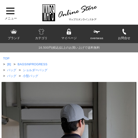
ブランド
カテゴリ
マイページ
overseas
お問合せ
16,500円(税込)以上のお買い上げで送料無料
TOP
>
>
[B]
BAGSINPROGRESS
>
>
バッグ
ショルダーバッグ
>
>
バッグ
小型バッグ