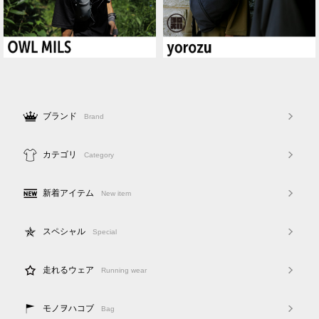
ブランド
Brand
カテゴリ
Category
新着アイテム
New item
スペシャル
Special
走れるウェア
Running wear
モノヲハコブ
Bag