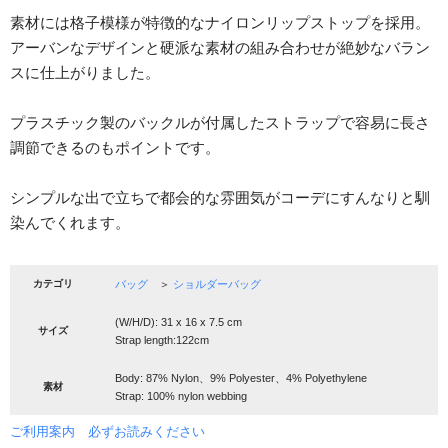
素材には格子模様が特徴的なナイロンリップストップを採用。
アーバンなデザインと硬派な素材の組み合わせが絶妙なバラン
スに仕上がりました。
プラスチック製のバックルが付属したストラップで容易に長さ
調節できるのもポイントです。
シンプルな出で立ちで都会的な雰囲気がコーデにすんなりと馴
染んでくれます。
カテゴリ
バッグ
＞
ショルダーバッグ
(W/H/D): 31 x 16 x 7.5 cm
サイズ
Strap length:122cm
Body: 87% Nylon、9% Polyester、4% Polyethylene
素材
Strap: 100% nylon webbing
ご利用案内 必ずお読みください