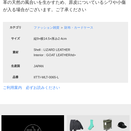
革の天然の風合いを生かすため、原皮についているシワや小傷
が入る場合がございます。ご了承ください
カテゴリ
ファッション雑貨
＞
財布・カードケース
サイズ
縦9×横14.5×厚み2.4cm
Shell：LIZARD LEATHER
素材
Interior : GOAT LEATHER/td>
生産国
JAPAN
品番
IITTI-WLT-0065-L
ご利用案内 必ずお読みください