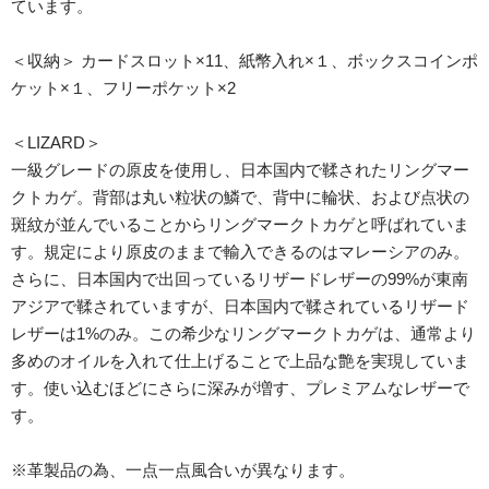
ています。
＜収納＞ カードスロット×11、紙幣入れ×１、ボックスコインポ
ケット×１、フリーポケット×2
＜LIZARD＞
一級グレードの原皮を使用し、日本国内で鞣されたリングマー
クトカゲ。背部は丸い粒状の鱗で、背中に輪状、および点状の
斑紋が並んでいることからリングマークトカゲと呼ばれていま
す。規定により原皮のままで輸入できるのはマレーシアのみ。
さらに、日本国内で出回っているリザードレザーの99%が東南
アジアで鞣されていますが、日本国内で鞣されているリザード
レザーは1%のみ。この希少なリングマークトカゲは、通常より
多めのオイルを入れて仕上げることで上品な艶を実現していま
す。使い込むほどにさらに深みが増す、プレミアムなレザーで
す。
※革製品の為、一点一点風合いが異なります。