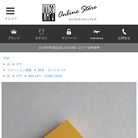
ブランド
カテゴリ
マイページ
overseas
お問合せ
16,500円(税込)以上のお買い上げで送料無料
TOP
>
>
[I]
ITTI
>
>
ファッション雑貨
財布・カードケース
>
>
>
[I]
ITTI
WALLET・CARD CASE