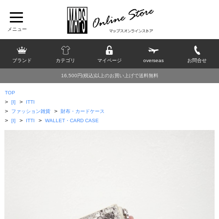
ブランド
カテゴリ
マイページ
overseas
お問合せ
16,500円(税込)以上のお買い上げで送料無料
TOP
>
>
[I]
ITTI
>
>
ファッション雑貨
財布・カードケース
>
>
>
[I]
ITTI
WALLET・CARD CASE