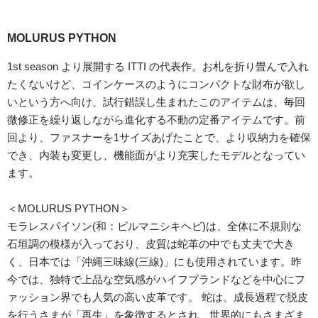
MOLURUS PYTHON
1st season より展開する ITTI の代表作。お札を折り畳んで入れ
たくないけど、コインケースのようにコンパクトな財布が欲し
いという方へ向け、試行錯誤し生まれたこのアイテムは、毎回
微修正を繰り返しながら進化する不動の定番アイテムです。前
回より、ファスナーを1サイズあげたことで、より収納力を確保
でき、内装も変更し、機能面がより充実したモデルとなってい
ます。
＜MOLURUS PYTHON＞
モラレスパイソン(和：ビルマニシキヘビ)は、全体に不規則な
石垣調の模様が入っており、皮質は蛇革の中でも丈夫で大き
く、日本では「沖縄三味線(三線)」にも使用されています。昨
今では、独特で上品な空気感がハイフブランドなどを中心にフ
ァッション界でも人気の高い皮革です。 蛇は、成長過程で脱皮
を行うさまが「再生」を象徴するとされ、世界的にもさまざま