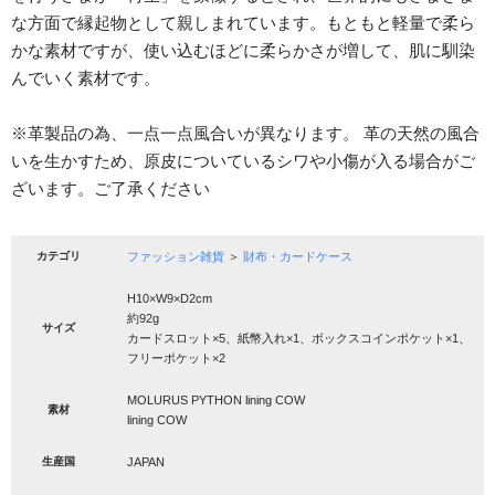
な方面で縁起物として親しまれています。もともと軽量で柔ら
かな素材ですが、使い込むほどに柔らかさが増して、肌に馴染
んでいく素材です。
※革製品の為、一点一点風合いが異なります。 革の天然の風合
いを生かすため、原皮についているシワや小傷が入る場合がご
ざいます。ご了承ください
カテゴリ
ファッション雑貨
＞
財布・カードケース
H10×W9×D2cm
約92g
サイズ
カードスロット×5、紙幣入れ×1、ボックスコインポケット×1、
フリーポケット×2
MOLURUS PYTHON lining COW
素材
lining COW
生産国
JAPAN